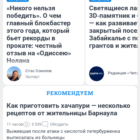
«Никого нельзя
Светящиеся лав
победить». О чем
3D‑памятник и 
главный блокбастер
— как развивае
этого года, который
закрытый посел
бьет рекорды в
Забайкалье с 
прокате: честный
грантов и жите
отзыв на «Одиссею»
Нолана
Стас Соколов
Редакция «Чита
Эксперт
РЕКОМЕНДУЕМ
Как приготовить хачапури — несколько
рецептов от жительницы Барнаула
11 часов
5 539
Обсудить
Выжившая после атаки с кислотой петербурженка
выписалась из больницы