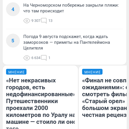
На Черноморском побережье закрыли пляжи:
4
что там происходит
9 307
13
Погода 9 августа подскажет, когда ждать
5
заморозков — приметы на Пантелеймона
Целителя
6 634
1
МНЕНИЕ
МНЕНИЕ
«Нет некрасивых
«Финал не совпа
городов, есть
ожиданиями»: с
недофинансированные».
смотреть филь
Путешественники
«Старый орел» 
проехали 2000
большом экран
километров по Уралу на
честная реценз
машине — стоило ли оно
того