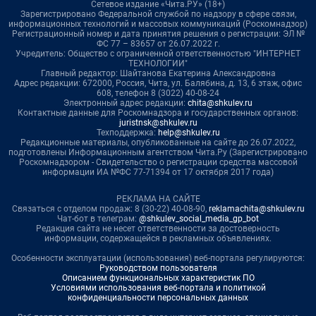
Сетевое издание «Чита.РУ» (18+)
Зарегистрировано Федеральной службой по надзору в сфере связи,
информационных технологий и массовых коммуникаций (Роскомнадзор)
Регистрационный номер и дата принятия решения о регистрации: ЭЛ №
ФС 77 – 83657 от 26.07.2022 г.
Учредитель: Общество с ограниченной ответственностью "ИНТЕРНЕТ
ТЕХНОЛОГИИ"
Главный редактор: Шайтанова Екатерина Александровна
Адрес редакции: 672000, Россия, Чита, ул. Балябина, д. 13, 6 этаж, офис
608, телефон 8 (3022) 40-08-24
Электронный адрес редакции:
chita@shkulev.ru
Контактные данные для Роскомнадзора и государственных органов:
juristnsk@shkulev.ru
Техподдержка:
help@shkulev.ru
Редакционные материалы, опубликованные на сайте до 26.07.2022,
подготовлены Информационным агентством Чита.Ру (Зарегистрировано
Роскомнадзором - Свидетельство о регистрации средства массовой
информации ИА №ФС 77-71394 от 17 октября 2017 года)
РЕКЛАМА НА САЙТЕ
Связаться с отделом продаж: 8 (30-22) 40-08-90,
reklamachita@shkulev.ru
Чат-бот в телеграм:
@shkulev_social_media_gp_bot
Редакция сайта не несет ответственности за достоверность
информации, содержащейся в рекламных объявлениях.
Особенности эксплуатации (использования) веб-портала регулируются:
Руководством пользователя
Описанием функциональных характеристик ПО
Условиями использования веб-портала и политикой
конфиденциальности персональных данных