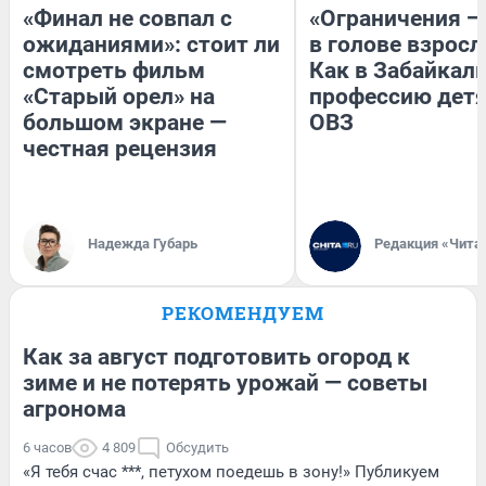
«Финал не совпал с
«Ограничения —
ожиданиями»: стоит ли
в голове взросл
смотреть фильм
Как в Забайкал
«Старый орел» на
профессию детя
большом экране —
ОВЗ
честная рецензия
Надежда Губарь
Редакция «Чита
РЕКОМЕНДУЕМ
Как за август подготовить огород к
зиме и не потерять урожай — советы
агронома
6 часов
4 809
Обсудить
«Я тебя счас ***, петухом поедешь в зону!» Публикуем