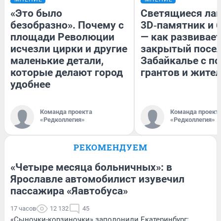
«Это было
Светящиеся лав
безобразно». Почему с
3D‑памятник и 
площади Революции
— как развивае
исчезли цирки и другие
закрытый посел
маленькие детали,
Забайкалье с 
которые делают город
грантов и жите
удобнее
Команда проекта
Команда проект
«Редколлегия»
«Редколлегия»
РЕКОМЕНДУЕМ
«Четыре месяца больничных»: в
Ярославле автомобилист изувечил
пассажира «Яавтобуса»
17 часов
12 132
45
«Сыночки-корзиночки» заполонили Екатеринбург: