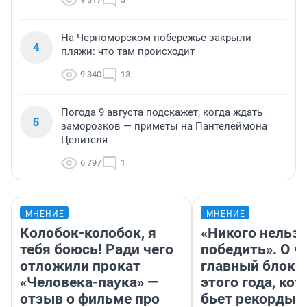
На Черноморском побережье закрыли
4
пляжи: что там происходит
9 340
13
Погода 9 августа подскажет, когда ждать
5
заморозков — приметы на Пантелеймона
Целителя
6 797
1
МНЕНИЕ
МНЕНИЕ
Колобок-колобок, я
«Никого нельз
тебя боюсь! Ради чего
победить». О ч
отложили прокат
главный блокб
«Человека-паука» —
этого года, ко
отзыв о фильме про
бьет рекорды 