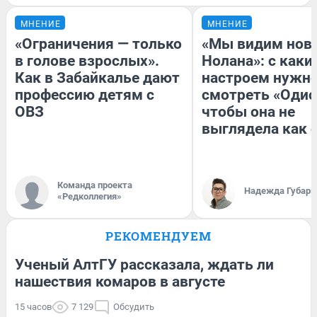
МНЕНИЕ
МНЕНИЕ
«Ограничения — только
«Мы видим нов
в голове взрослых».
Нолана»: с каки
Как в Забайкалье дают
настроем нужн
профессию детям с
смотреть «Одис
ОВЗ
чтобы она не
выглядела как 
Команда проекта
Надежда Губарь
«Редколлегия»
РЕКОМЕНДУЕМ
Ученый АлтГУ рассказала, ждать ли
нашествия комаров в августе
15 часов
7 129
Обсудить