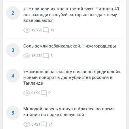
«Не привози их мне в третий раз». Читинец 40
2
лет разводит голубей, которые всегда к нему
возвращаются
19 770
12
Соль земли забайкальской. Нижегородцевы
3
16 232
8
«Насиловал на глазах у связанных родителей».
4
Новый поворот в деле убийства россиян в
Таиланде
9 099
9
Молодой парень утонул в Арахлее во время
5
катания на лодке с девушкой
6 421
84