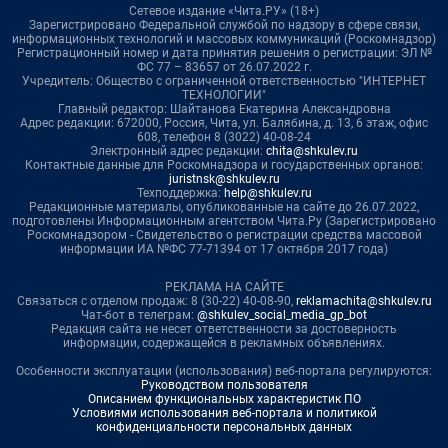
Сетевое издание «Чита.РУ» (18+)
Зарегистрировано Федеральной службой по надзору в сфере связи,
информационных технологий и массовых коммуникаций (Роскомнадзор)
Регистрационный номер и дата принятия решения о регистрации: ЭЛ №
ФС 77 – 83657 от 26.07.2022 г.
Учредитель: Общество с ограниченной ответственностью "ИНТЕРНЕТ
ТЕХНОЛОГИИ"
Главный редактор: Шайтанова Екатерина Александровна
Адрес редакции: 672000, Россия, Чита, ул. Балябина, д. 13, 6 этаж, офис
608, телефон 8 (3022) 40-08-24
Электронный адрес редакции:
chita@shkulev.ru
Контактные данные для Роскомнадзора и государственных органов:
juristnsk@shkulev.ru
Техподдержка:
help@shkulev.ru
Редакционные материалы, опубликованные на сайте до 26.07.2022,
подготовлены Информационным агентством Чита.Ру (Зарегистрировано
Роскомнадзором - Свидетельство о регистрации средства массовой
информации ИА №ФС 77-71394 от 17 октября 2017 года)
РЕКЛАМА НА САЙТЕ
Связаться с отделом продаж: 8 (30-22) 40-08-90,
reklamachita@shkulev.ru
Чат-бот в телеграм:
@shkulev_social_media_gp_bot
Редакция сайта не несет ответственности за достоверность
информации, содержащейся в рекламных объявлениях.
Особенности эксплуатации (использования) веб-портала регулируются:
Руководством пользователя
Описанием функциональных характеристик ПО
Условиями использования веб-портала и политикой
конфиденциальности персональных данных