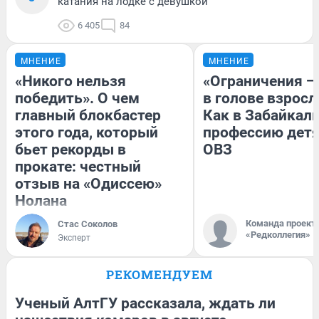
катания на лодке с девушкой
6 405
84
МНЕНИЕ
МНЕНИЕ
«Никого нельзя
«Ограничения —
победить». О чем
в голове взросл
главный блокбастер
Как в Забайкал
этого года, который
профессию детя
бьет рекорды в
ОВЗ
прокате: честный
отзыв на «Одиссею»
Нолана
Команда проект
Стас Соколов
«Редколлегия»
Эксперт
РЕКОМЕНДУЕМ
Ученый АлтГУ рассказала, ждать ли