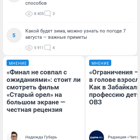
способов
8 405
3
Какой будет зима, можно узнать по погоде 7
5
августа — важные приметы
5 911
4
МНЕНИЕ
МНЕНИЕ
«Финал не совпал с
«Ограничения —
ожиданиями»: стоит ли
в голове взросл
смотреть фильм
Как в Забайкал
«Старый орел» на
профессию детя
большом экране —
ОВЗ
честная рецензия
Надежда Губарь
Редакция «Чита