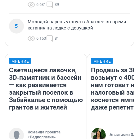
6 631
39
Молодой парень утонул в Арахлее во время
5
катания на лодке с девушкой
6 150
81
МНЕНИЕ
МНЕНИЕ
Светящиеся лавочки,
Продашь за 300
3D‑памятник и бассейн
возьмут с 4000
— как развивается
нам готовит н
закрытый поселок в
налоговый зако
Забайкалье с помощью
коснется импор
грантов и жителей
даже репетито
Команда проекта
Анастасия Зав
«Редколлегия»