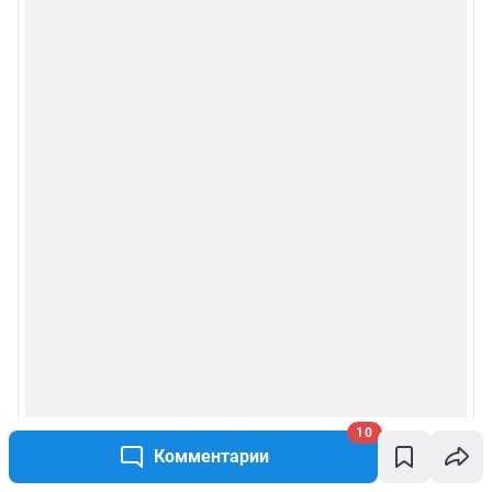
Мобильное приложение
Google Play
App Store
RuStore
Мы в соцсетях
Контактные данные для Роскомнадзора и государственных органов
Сетевое издание «Чита.РУ» (18+)
Зарегистрировано Федеральной службой по надзору в сфере связи,
информационных технологий и массовых коммуникаций (Роскомнадзор)
Регистрационный номер и дата принятия решения о регистрации: ЭЛ №
10
ФС 77 – 83657 от 26.07.2022 г.
Комментарии
Учредитель: Общество с ограниченной ответственностью "ИНТЕРНЕТ
ТЕХНОЛОГИИ"