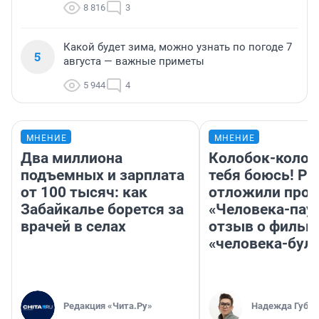
8 816
3
Какой будет зима, можно узнать по погоде 7
5
августа — важные приметы
5 944
4
МНЕНИЕ
МНЕНИЕ
Два миллиона
Колобок-колобо
подъемных и зарплата
тебя боюсь! Ра
от 100 тысяч: как
отложили прок
Забайкалье борется за
«Человека-пау
врачей в селах
отзыв о фильм
«человека-бул
Редакция «Чита.Ру»
Надежда Губар