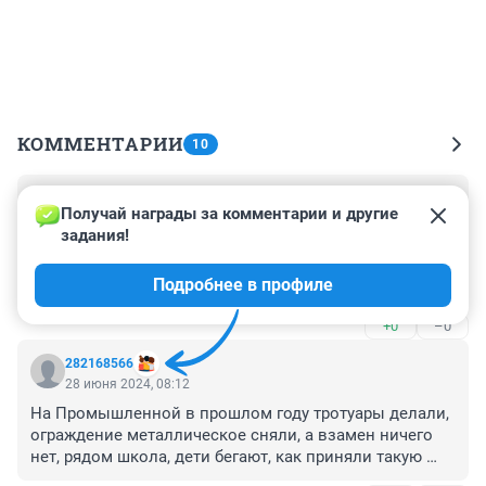
КОММЕНТАРИИ
10
Гость
28 июня 2024, 08:18
Получай награды за комментарии и другие 
задания!
Ремонт это хорошо но и не надо забывать о 
содержание улиц и дорог. Каждый день езжу от 
Подробнее в профиле
смоленского кольца до коштака этот участок не 
содержится от слова совсем, трещины в покрытие 
+0
–0
непроливают, есть пару участков чтобы их объехать 
ехать надо выезжать на полосу встречного 
282168566
движения. Содержания там и не видел.
28 июня 2024, 08:12
На Промышленной в прошлом году тротуары делали, 
ограждение металлическое сняли, а взамен ничего 
нет, рядом школа, дети бегают, как приняли такую 
работу??