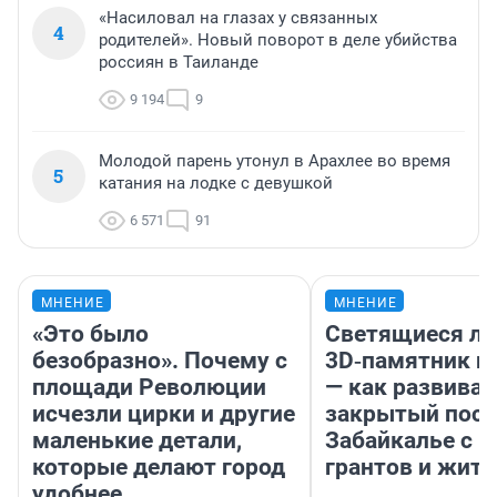
«Насиловал на глазах у связанных
4
родителей». Новый поворот в деле убийства
россиян в Таиланде
9 194
9
Молодой парень утонул в Арахлее во время
5
катания на лодке с девушкой
6 571
91
МНЕНИЕ
МНЕНИЕ
«Это было
Светящиеся ла
безобразно». Почему с
3D‑памятник и
площади Революции
— как развивае
исчезли цирки и другие
закрытый посе
маленькие детали,
Забайкалье с 
которые делают город
грантов и жите
удобнее