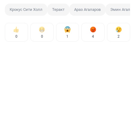
Крокус Сити Холл
Теракт
Араз Агаларов
Эмин Агалар
0
0
1
4
2