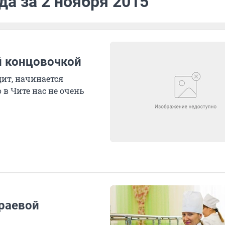
да за 2 ноября 2015
й концовочкой
дит, начинается
 в Чите нас не очень
краевой