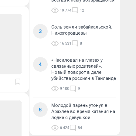
всегда к нему возвращаются
19 774
12
Соль земли забайкальской.
3
Нижегородцевы
16 531
8
«Насиловал на глазах у
4
связанных родителей».
Новый поворот в деле
убийства россиян в Таиланде
9 100
9
Молодой парень утонул в
5
Арахлее во время катания на
лодке с девушкой
6 424
84