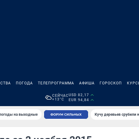
СТВА
ПОГОДА
ТЕЛЕПРОГРАММА
АФИША
ГОРОСКОП
КУРС
USD 82,17
СЕЙЧАС
+13°C
EUR 94,84
 погоды на выходные
Кучу деревьев срубили н