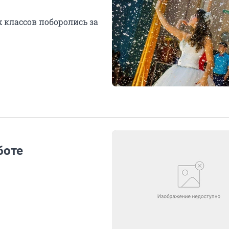
классов поборолись за
боте