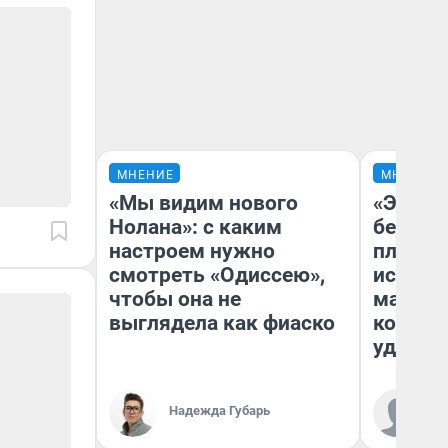
МНЕНИЕ
МНЕНИЕ
«Мы видим нового
«Это б
Нолана»: с каким
безобр
настроем нужно
площад
смотреть «Одиссею»,
исчезл
чтобы она не
малень
выглядела как фиаско
которы
удобне
Ко
Надежда Губарь
«Р