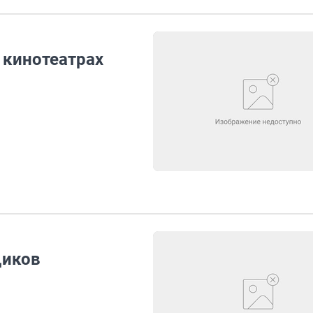
 кинотеатрах
щиков