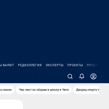
Ы ВАЛЮТ
РЕДКОЛЛЕГИЯ
ЭКСПЕРТЫ
ПРОЕКТЫ
ПРОБКИ
ИГ
а газоне
Чек-лист по сборам в школу в Чите
Дворец спорта требую