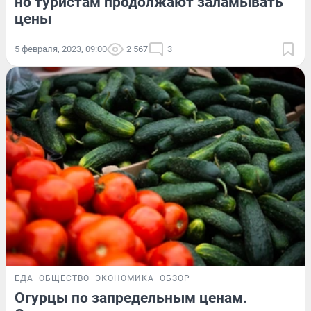
но туристам продолжают заламывать
цены
5 февраля, 2023, 09:00
2 567
3
ЕДА
ОБЩЕСТВО
ЭКОНОМИКА
ОБЗОР
Огурцы по запредельным ценам.