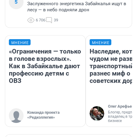
5
Заслуженного энергетика Забайкалья ищут в
лесу — в небо подняли дрон
6 706
39
МНЕНИЕ
МНЕНИЕ
«Ограничения — только
Наследие, кото
в голове взрослых».
чудом не разва
Как в Забайкалье дают
транспортный 
профессию детям с
разнес миф о 
ОВЗ
советских доро
Олег Арефьев
Команда проекта
Блогер, предпри
владелец в тра
«Редколлегия»
бизнесе