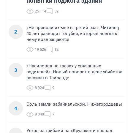
попытки поджога здания
25 114
52
«Не привози их мне в третий раз». Читинец
2
40 лет разводит голубей, которые всегда к
нему возвращаются
19 526
12
«Насиловал на глазах у связанных
3
родителей». Новый поворот в деле убийства
россиян в Таиланде
8 924
9
Соль земли забайкальской. Нижегородцевы
4
8 340
7
Уехал за грибами на «Крузаке» и пропал.