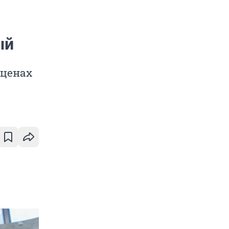
ый
 ценах