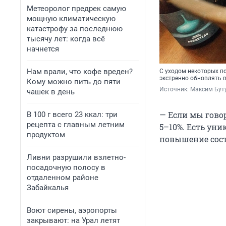
Метеоролог предрек самую
мощную климатическую
катастрофу за последнюю
тысячу лет: когда всё
начнется
Нам врали, что кофе вреден?
С уходом некоторых п
экстренно обновлять 
Кому можно пить до пяти
Источник: 
Максим Буту
чашек в день
— Если мы гово
В 100 г всего 23 ккал: три
рецепта с главным летним
5–10%. Есть ун
продуктом
повышение соста
Ливни разрушили взлетно-
посадочную полосу в
отдаленном районе
Забайкалья
Воют сирены, аэропорты
закрывают: на Урал летят