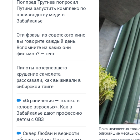
Полпред Трутнев попросил
Путина запустить комплекс по
производству меди в
Забайкалье
Эти фразы из советского кино
вы говорите каждый день.
Вспомните из каких они
фильмов? — тест
Пилоты потерпевшего
крушение самолета
рассказали, как выживали в
сибирской тайге
«Ограничения — только в
голове взрослых». Как в
Забайкалье дают профессию
детям с ОВЗ
Пока неизвестно точно
Сквер Любви и верности
ближайшие месяцы бу
обновят в Чите. Пока за ним