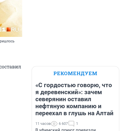
пришлось
 составил
РЕКОМЕНДУЕМ
«С гордостью говорю, что
я деревенский»: зачем
северянин оставил
нефтяную компанию и
переехал в глушь на Алтай
11 часов
6 607
1
В уфимский приют привезли