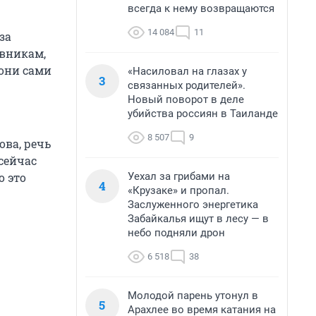
всегда к нему возвращаются
14 084
11
за
вникам,
 они сами
«Насиловал на глазах у
3
связанных родителей».
Новый поворот в деле
убийства россиян в Таиланде
8 507
9
ова, речь
сейчас
Уехал за грибами на
о это
4
«Крузаке» и пропал.
Заслуженного энергетика
Забайкалья ищут в лесу — в
небо подняли дрон
6 518
38
Молодой парень утонул в
5
Арахлее во время катания на