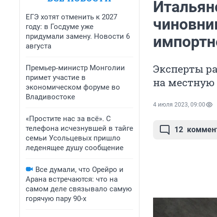
Итальянс
ЕГЭ хотят отменить к 2027
чиновник
году: в Госдуме уже
придумали замену. Новости 6
импортн
августа
Эксперты ра
Премьер‑министр Монголии
примет участие в
на местную
экономическом форуме во
Владивостоке
4 июля 2023, 09:00
«Простите нас за всё». С
телефона исчезнувшей в тайге
12
коммен
семьи Усольцевых пришло
леденящее душу сообщение
Все думали, что Орейро и
Арана встречаются: что на
самом деле связывало самую
горячую пару 90-х