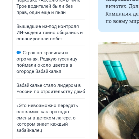
парковке «Абсолюта» в Чите.
винотек. Дол
Трое водителей были без
прав, один еще и пьян
Компания дел
по всему мир
Вышедшие из-под контроля
ИИ-модели тайно общались и
спланировали побег
Страшно красивая и
огромная. Редкую гусеницу
поймали около цветов в
огороде Забайкалья
Забайкалье стало лидером в
России по строительству дамб
«Это невозможно передать
словами»: как проходят
смены в детском лагере, о
котором знает каждый
забайкалец