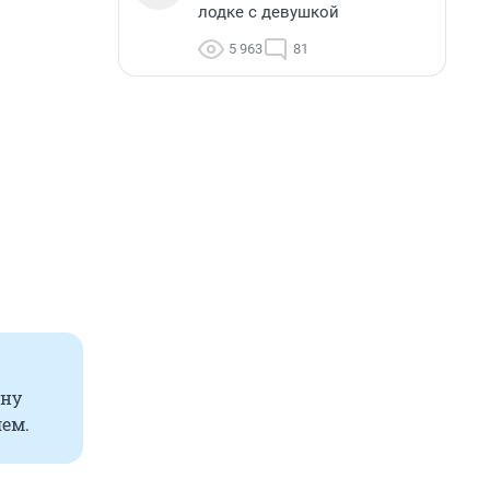
лодке с девушкой
5 963
81
ену
лем.