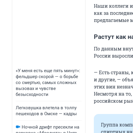
Наши коллеги из
как за последн
предлагаемые м
Растут как 
По данным внут
России выросли 
«У меня есть еще пять минут»:
— Есть страны,
фельдшер скорой — о борьбе
и другие, — объ
со смертью, самых сложных
этих вин незна
вызовах и чувстве
Несмотря на то,
безысходности
российском рынк
Легковушка влетела в толпу
пешеходов в Омске — кадры
Группа комп
Ночной дрифт пресекли на
спиртных на