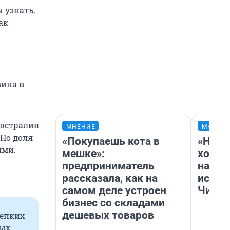
 узнать,
ак
вина в
Австралия
МНЕНИЕ
МНЕНИ
 Но доля
«Покупаешь кота в
«Нача
ями.
мешке»:
хозяи
предприниматель
навод
рассказала, как на
истор
самом деле устроен
Читы
бизнес со складами
дешевых товаров
репких
ных