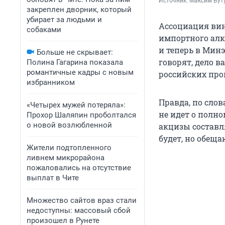
Источник: 
Максим Буту
закреплен дворник, который
убирает за людьми и
Ассоциация вин
собаками
импортного алк
и теперь в Минэ
Больше не скрывает:
говорят, дело в
Полина Гагарина показала
романтичные кадры с новым
российских про
избранником
Правда, по сло
«Четырех мужей потеряла»:
не идет о полн
Прохор Шаляпин проболтался
о новой возлюбленной
акцизы составл
будет, но обещ
Жители подтопленного
ливнем микрорайона
пожаловались на отсутствие
выплат в Чите
Множество сайтов враз стали
недоступны: массовый сбой
произошел в Рунете