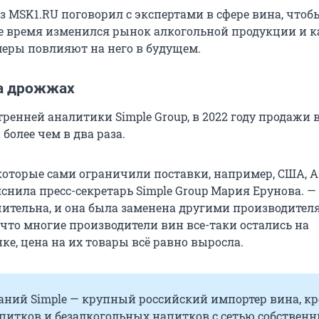
 MSK1.RU поговорил с экспертами в сфере вина, чтобы
ее время изменился рынок алкогольной продукции и к
еры повлияют на него в будущем.
на дрожжах
ренней аналитики Simple Group, в 2022 году продажи 
более чем в два раза.
 которые сами ограничили поставки, например, США, 
яснила пресс-секретарь Simple Group Мария Ерунова. —
чительна, и она была заменена другими производител
 что многие производители вин все-таки остались на
е, цена на их товары всё равно выросла.
аний Simple — крупный российский импортер вина, к
питков и безалкогольных напитков с сетью собствен