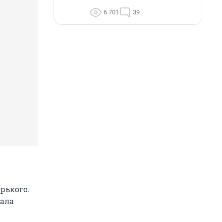
6 701
39
рького.
зала