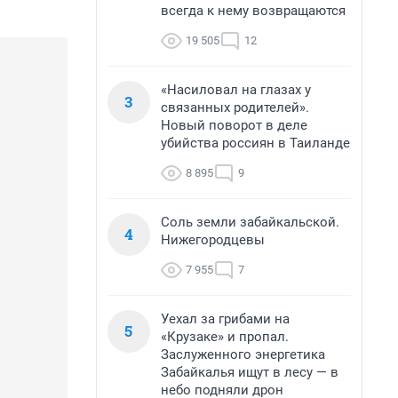
всегда к нему возвращаются
19 505
12
«Насиловал на глазах у
3
связанных родителей».
Новый поворот в деле
убийства россиян в Таиланде
8 895
9
Соль земли забайкальской.
4
Нижегородцевы
7 955
7
Уехал за грибами на
5
«Крузаке» и пропал.
Заслуженного энергетика
Забайкалья ищут в лесу — в
небо подняли дрон