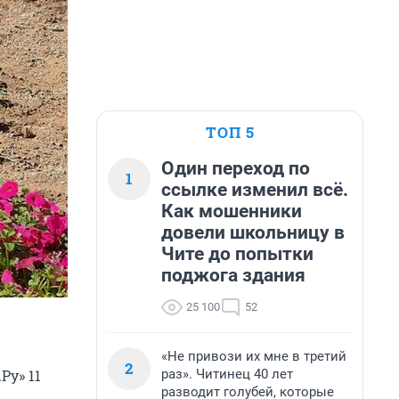
ТОП 5
Один переход по
1
ссылке изменил всё.
Как мошенники
довели школьницу в
Чите до попытки
поджога здания
25 100
52
«Не привози их мне в третий
2
раз». Читинец 40 лет
Ру» 11
разводит голубей, которые