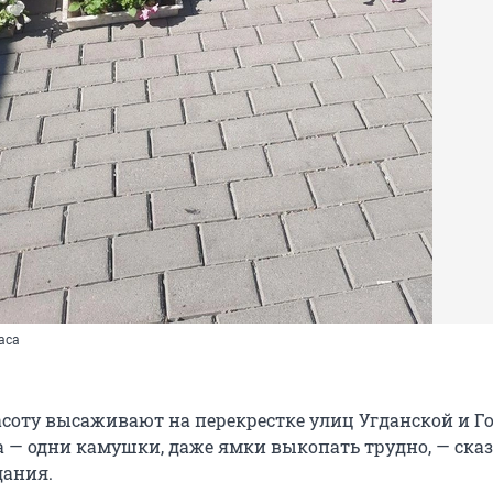
аса
асоту высаживают на перекрестке улиц Угданской и Го
а — одни камушки, даже ямки выкопать трудно, — ска
дания.