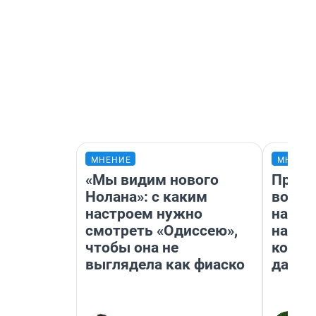
МНЕНИЕ
МНЕНИ
«Мы видим нового
Прода
Нолана»: с каким
возьм
настроем нужно
нам г
смотреть «Одиссею»,
налог
чтобы она не
косне
выглядела как фиаско
даже 