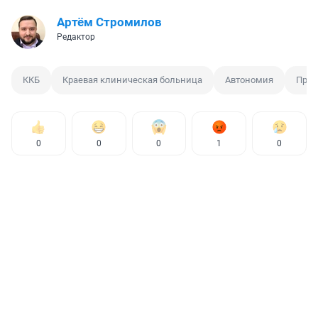
Артём Стромилов
Редактор
ККБ
Краевая клиническая больница
Автономия
Прео
0
0
0
1
0