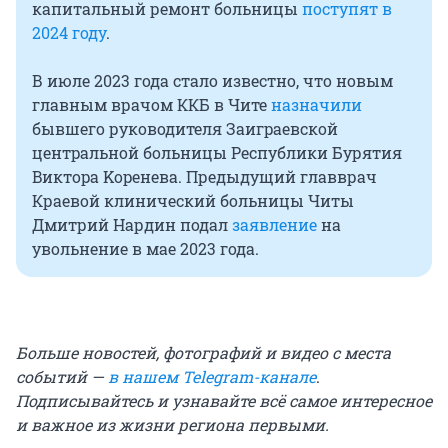
капитальный ремонт больницы
поступят в
2024 году
.
В июле 2023 года стало известно, что новым
главным врачом ККБ в Чите
назначили
бывшего руководителя Зaигpaeвcкoй
цeнтpaльнoй бoльницы Республики Бурятия
Bиктopа Kopeнeва. Предыдущий главврач
Краевой клинический больницы Читы
Дмитрий Нардин подал
заявление
на
увольнение в мае 2023 года.
Больше новостей, фотографий и видео с места
событий —
в нашем Telegram-канале
.
Подписывайтесь и узнавайте всё самое интересное
и важное из жизни региона первыми.