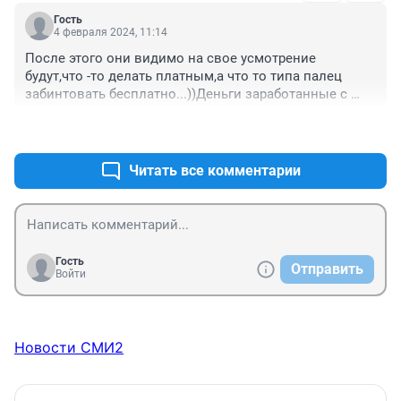
Гость
4 февраля 2024, 11:14
После этого они видимо на свое усмотрение 
будут,что -то делать платным,а что то типа палец 
забинтовать бесплатно...))Деньги заработанные с 
платных услуг скорее всего пойдут на 
+0
–0
зарплату,оборудование...Соответственно все будет 
очень дорогим...Вот так начинается недоступность 
медицины для простых людей...многие просто 
Читать все комментарии
перестанут обращаться за мед.помощью.
Гость
Отправить
Войти
Новости СМИ2