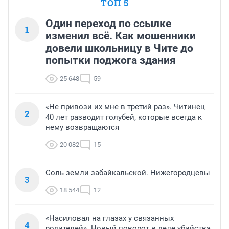
ТОП 5
Один переход по ссылке
1
изменил всё. Как мошенники
довели школьницу в Чите до
попытки поджога здания
25 648
59
«Не привози их мне в третий раз». Читинец
2
40 лет разводит голубей, которые всегда к
нему возвращаются
20 082
15
Соль земли забайкальской. Нижегородцевы
3
18 544
12
«Насиловал на глазах у связанных
4
родителей». Новый поворот в деле убийства