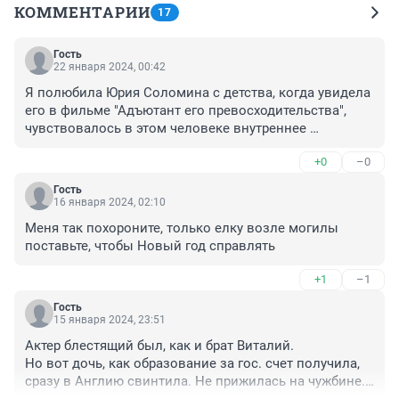
КОММЕНТАРИИ
17
Гость
22 января 2024, 00:42
Я полюбила Юрия Соломина с детства, когда увидела 
его в фильме "Адъютант его превосходительства", 
чувствовалось в этом человеке внутреннее 
благородство, порядочность, честность. До 
+0
–0
последних дней он был верен своему театру, не 
позволял всяким горе- режиссёрам опошлять 
Гость
театральные постановки, переделывая их под всякие 
16 января 2024, 02:10
гадости, которые происходят в сегодняшнем мире. 
Меня так похороните, только елку возле могилы 
Так жаль, что он ушёл, душа плачет! Я бы хотела, 
поставьте, чтобы Новый год справлять
чтобы он был всегда, но, к сожалению, люди 
смертны!
+1
–1
Гость
15 января 2024, 23:51
Актер блестящий был, как и брат Виталий.

Но вот дочь, как образование за гос. счет получила, 
сразу в Англию свинтила. Не прижилась на чужбине. 