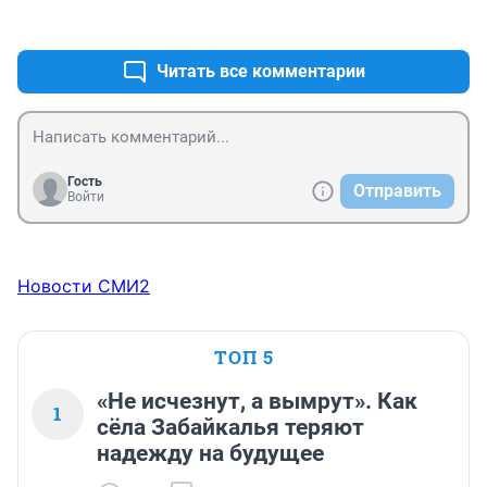
Вот такое "патриотическое" воспитание.
+0
–0
Читать все комментарии
Гость
Отправить
Войти
Новости СМИ2
ТОП 5
«Не исчезнут, а вымрут». Как
1
сёла Забайкалья теряют
надежду на будущее