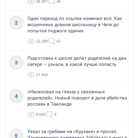
26 301
46
Один переход по ссылке изменил всё. Как
2
мошенники довели школьницу в Чите до
попытки поджога здания
22 289
42
Подготовка к школе делит родителей на два
3
лагеря — узнали, в какой лучше попасть
21 430
«Насиловал на глазах у связанных
4
родителей». Новый поворот в деле убийства
россиян в Таиланде
8 043
9
Уехал за грибами на «Крузаке» и пропал.
5
Заслуженного энергетика Забайкалья ищут в