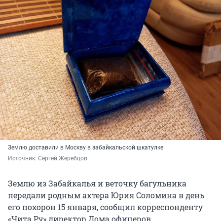
Землю доставили в Москву в забайкальской шкатулке
Источник: 
Сергей Жеребцов
Землю из Забайкалья и веточку багульника
передали родным актера Юрия Соломина в день
его похорон 15 января, сообщил корреспонденту
«Чита.Ру» директор Дома офицеров