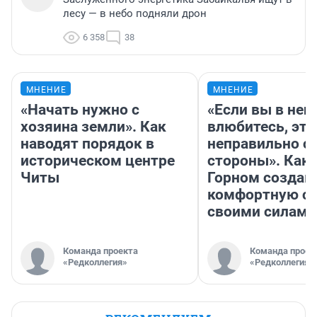
лесу — в небо подняли дрон
6 358
38
МНЕНИЕ
МНЕНИЕ
«Начать нужно с
«Если вы в него
хозяина земли». Как
влюбитесь, это
наводят порядок в
неправильно с
историческом центре
стороны». Как 
Читы
Горном создаю
комфортную с
своими силами
Команда проекта
Команда проек
«Редколлегия»
«Редколлегия»