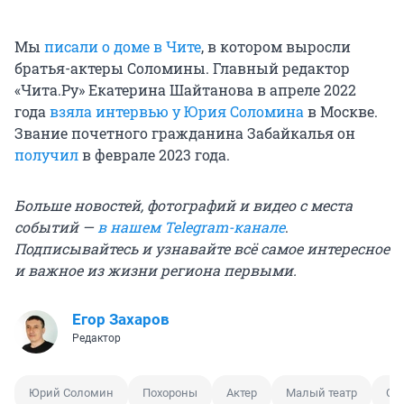
Мы
писали о доме в Чите
, в котором выросли
братья-актеры Соломины. Главный редактор
«Чита.Ру» Екатерина Шайтанова в апреле 2022
года
взяла интервью у Юрия Соломина
в Москве.
Звание почетного гражданина Забайкалья он
получил
в феврале 2023 года.
Больше новостей, фотографий и видео с места
событий —
в нашем Telegram-канале
.
Подписывайтесь и узнавайте всё самое интересное
и важное из жизни региона первыми.
Егор Захаров
Редактор
Юрий Соломин
Похороны
Актер
Малый театр
Се