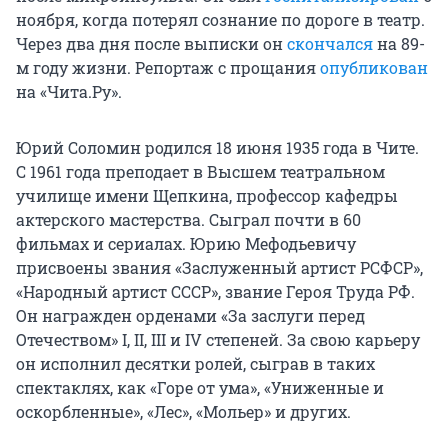
ноября, когда потерял сознание по дороге в театр.
Через два дня после выписки он
скончался
на 89-
м году жизни. Репортаж с прощания
опубликован
на «Чита.Ру».
Юрий Соломин родился 18 июня 1935 года в Чите.
С 1961 года преподает в Высшем театральном
училище имени Щепкина, профессор кафедры
актерского мастерства. Сыграл почти в 60
фильмах и сериалах. Юрию Мефодьевичу
присвоены звания «Заслуженный артист РСФСР»,
«Народный артист СССР», звание Героя Труда РФ.
Он награжден орденами «За заслуги перед
Отечеством» I, II, III и IV степеней. За свою карьеру
он исполнил десятки ролей, сыграв в таких
спектаклях, как «Горе от ума», «Униженные и
оскорбленные», «Лес», «Мольер» и других.