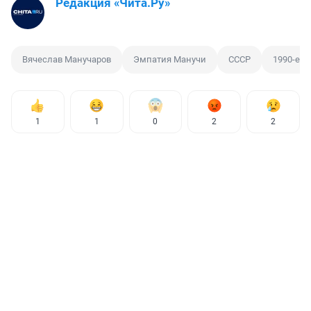
Редакция «Чита.Ру»
Вячеслав Манучаров
Эмпатия Манучи
СССР
1990-е
1
1
0
2
2