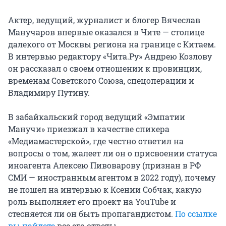
Актер, ведущий, журналист и блогер Вячеслав
Манучаров впервые оказался в Чите — столице
далекого от Москвы региона на границе с Китаем.
В интервью редактору «Чита.Ру» Андрею Козлову
он рассказал о своем отношении к провинции,
временам Советского Союза, спецоперации и
Владимиру Путину.
В забайкальский город ведущий «Эмпатии
Манучи» приезжал в качестве спикера
«Медиамастерской», где честно ответил на
вопросы о том, жалеет ли он о присвоении статуса
иноагента Алексею Пивоварову (признан в РФ
СМИ — иностранным агентом в 2022 году), почему
не пошел на интервью к Ксении Собчак, какую
роль выполняет его проект на YouTube и
стесняется ли он быть пропагандистом.
По ссылке
вы найдете
все его ответы.