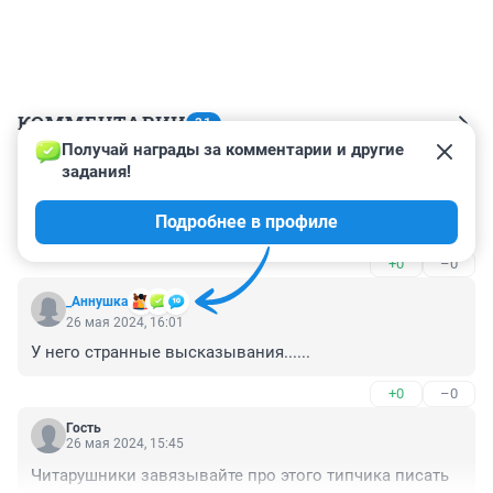
КОММЕНТАРИИ
31
Получай награды за комментарии и другие 
задания!
Гость
27 мая 2024, 09:36
Подробнее в профиле
Ты хто такой? Давай до свидания....
+0
–0
_Аннушка
26 мая 2024, 16:01
У него странные высказывания......
+0
–0
Гость
26 мая 2024, 15:45
Читарушники завязывайте про этого типчика писать