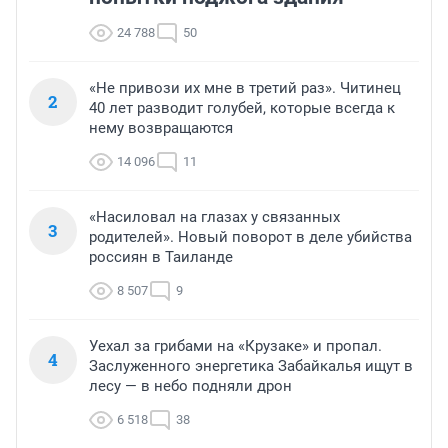
24 788
50
«Не привози их мне в третий раз». Читинец
2
40 лет разводит голубей, которые всегда к
нему возвращаются
14 096
11
«Насиловал на глазах у связанных
3
родителей». Новый поворот в деле убийства
россиян в Таиланде
8 507
9
Уехал за грибами на «Крузаке» и пропал.
4
Заслуженного энергетика Забайкалья ищут в
лесу — в небо подняли дрон
6 518
38