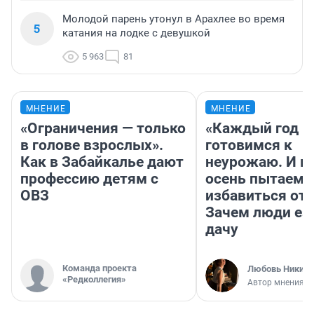
Молодой парень утонул в Арахлее во время
5
катания на лодке с девушкой
5 963
81
МНЕНИЕ
МНЕНИЕ
«Ограничения — только
«Каждый год 
в голове взрослых».
готовимся к
Как в Забайкалье дают
неурожаю. И 
профессию детям с
осень пытаемс
ОВЗ
избавиться от 
Зачем люди ез
дачу
Команда проекта
Любовь Никити
«Редколлегия»
Автор мнения