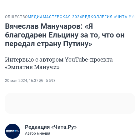
ОБЩЕСТВО
МЕДИАМАСТЕРСКАЯ-2024
РЕДКОЛЛЕГИЯ «ЧИТА.РУ»
М
Вячеслав Манучаров: «Я
благодарен Ельцину за то, что он
передал страну Путину»
Интервью с автором YouTube-проекта
«Эмпатия Манучи»
20 мая 2024, 16:37
5 593
Редакция «Чита.Ру»
Автор мнения