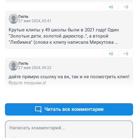
+0
–0
Гость
27 мая 2024, 02:41
Крутые клипы у 49 школы были в 2021 году! Один 
"Золотые дети, золотой директор..", а второй 
"Любимка" (слова к клипу написала Миркутова 
Людмила ). Действительно, были крутые дети, крутые 
+0
–0
классные руководители, с учётом с первого класса: 
Ольга Борисовна Зимирева, Боробова Ольга 
Гость
Александровна, Глухих Ольга Владимировна, 
27 мая 2024, 00:22
Забелина Галина Александровна, Суворова Баирма 
дайте прямую ссылку на вк, так и не посмотреть клип! 
Станиславовна, Котовщикова Екатерина 
будьте людьми,а!
Владимировна, Лапердина Валентина Фёдоровна, 
Цыржиева Ольга Аюшиевна) Родители были тоже 
+0
–0
замечательные!!!! Большой респект детям, учителям и 
родителям 2021 года выпуска!!!!
Читать все комментарии