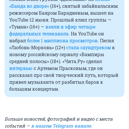
«Банда во дворе»
(16+), снятый забайкальским
режиссером Баяром Барадиевым, вышел на
YouTube 12 июня. Прошлый клип группы —
«Туман» (16+) —
взяли в эфир четыре
федеральных телеканала
. На YouTube он
набрал
более 1 миллиона просмотров
. Песня
«Любовь-Морковь» (12+)
стала саундтреком
к
новому российскому сериалу «Вампиры
средней полосы» (18+). «Чита.Ру» сделал
интервью
с Артемом Прасковым, где он
рассказал про свой творческий путь, который
привел музыканта от разбитых баров к
большим концертам.
Больше новостей, фотографий и видео с места
событий —
в нашем Telegram-канале
.