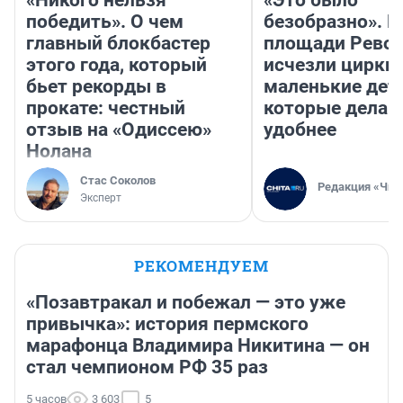
«Никого нельзя
«Это было
победить». О чем
безобразно». П
главный блокбастер
площади Рево
этого года, который
исчезли цирки 
бьет рекорды в
маленькие дет
прокате: честный
которые делаю
отзыв на «Одиссею»
удобнее
Нолана
Стас Соколов
Редакция «Чит
Эксперт
РЕКОМЕНДУЕМ
«Позавтракал и побежал — это уже
привычка»: история пермского
марафонца Владимира Никитина — он
стал чемпионом РФ 35 раз
5 часов
3 603
5