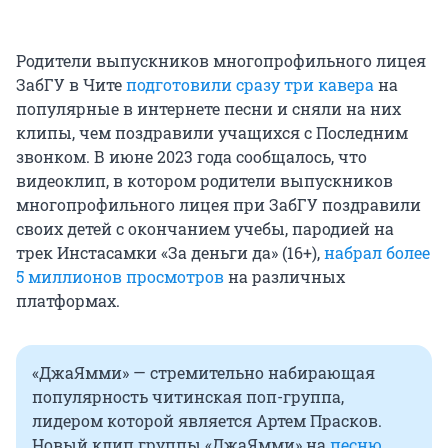
Родители выпускников многопрофильного лицея
ЗабГУ в Чите
подготовили сразу три кавера
на
популярные в интернете песни и сняли на них
клипы, чем поздравили учащихся с Последним
звонком. В июне 2023 года сообщалось, что
видеоклип, в котором родители выпускников
многопрофильного лицея при ЗабГУ поздравили
своих детей с окончанием учебы, пародией на
трек Инстасамки «За деньги да» (16+),
набрал более
5 миллионов просмотров
на различных
платформах.
«ДжаЯмми» — стремительно набирающая
популярность читинская поп-группа,
лидером которой является Артем Прасков.
Новый клип группы «ДжаЯмми» на
песню