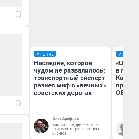
МНЕНИЕ
МНЕНИЕ
Наследие, которое
«Огран
чудом не развалилось:
в голо
транспортный эксперт
Как в 
разнес миф о «вечных»
профес
советских дорогах
ОВЗ
Олег Арефьев
Блогер, предприниматель,
Ко
владелец в транспортном
«Р
бизнесе