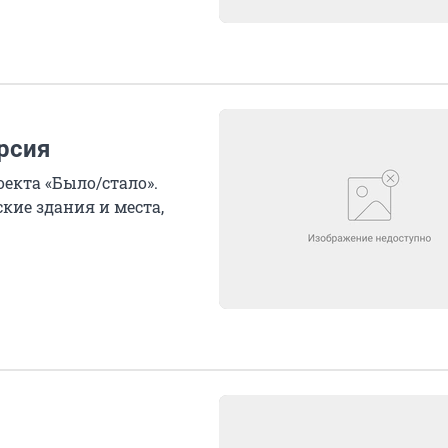
рсия
екта «Было/стало».
ие здания и места,