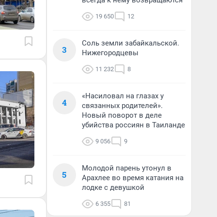
всегда к нему возвращаются
19 650
12
Соль земли забайкальской.
3
Нижегородцевы
11 232
8
«Насиловал на глазах у
4
связанных родителей».
Новый поворот в деле
убийства россиян в Таиланде
9 056
9
Молодой парень утонул в
5
Арахлее во время катания на
лодке с девушкой
6 355
81