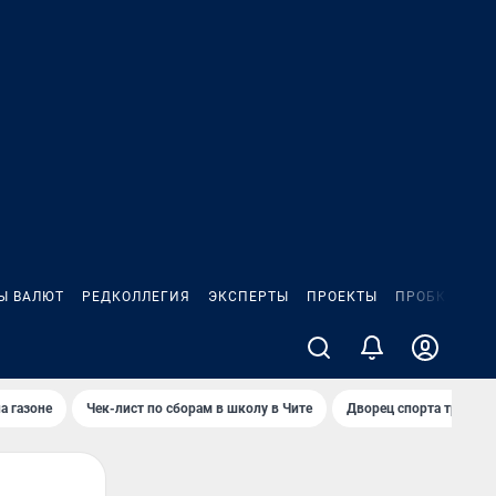
Ы ВАЛЮТ
РЕДКОЛЛЕГИЯ
ЭКСПЕРТЫ
ПРОЕКТЫ
ПРОБКИ
ИГ
а газоне
Чек-лист по сборам в школу в Чите
Дворец спорта требую