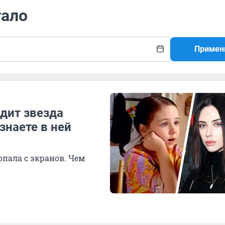
тало
Примен
ядит звезда
знаете в ней
опала с экранов. Чем