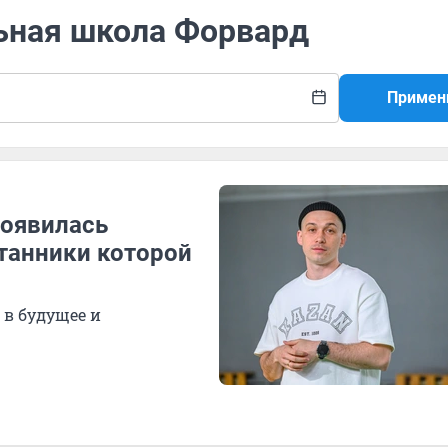
льная школа Форвард
Примен
появилась
танники которой
 в будущее и