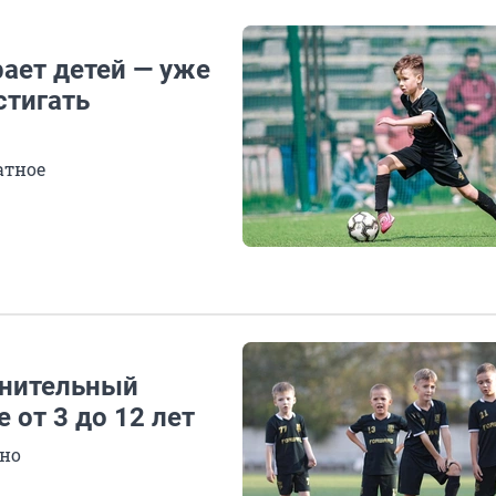
ает детей — уже
стигать
атное
лнительный
 от 3 до 12 лет
тно