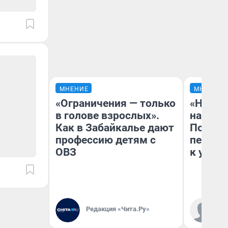
МНЕНИЕ
МНЕНИЕ
«Ограничения — только
«Надо 
в голове взрослых».
надо н
Как в Забайкалье дают
Почему
профессию детям с
перест
ОВЗ
к успех
Редакция «Чита.Ру»
Ст