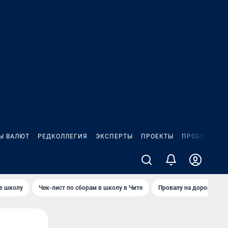
Ы ВАЛЮТ
РЕДКОЛЛЕГИЯ
ЭКСПЕРТЫ
ПРОЕКТЫ
ПРОБКИ
ИГ
 в школу
Чек-лист по сборам в школу в Чите
Провалу на дороге пол