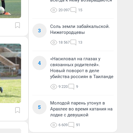
всегда к нему возвращаются
20 097
15
Соль земли забайкальской.
3
Нижегородцевы
18 567
13
«Насиловал на глазах у
4
связанных родителей».
Новый поворот в деле
убийства россиян в Таиланде
9 220
9
Молодой парень утонул в
5
Арахлее во время катания на
лодке с девушкой
6 609
91