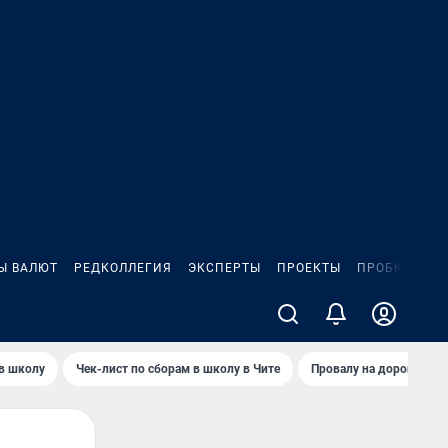
Ы ВАЛЮТ
РЕДКОЛЛЕГИЯ
ЭКСПЕРТЫ
ПРОЕКТЫ
ПРОБКИ
ИГ
 в школу
Чек-лист по сборам в школу в Чите
Провалу на дороге пол