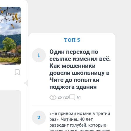
ТОП 5
Один переход по
1
ссылке изменил всё.
Как мошенники
довели школьницу в
Чите до попытки
поджога здания
25 720
61
«Не привози их мне в третий
2
раз». Читинец 40 лет
разводит голубей, которые