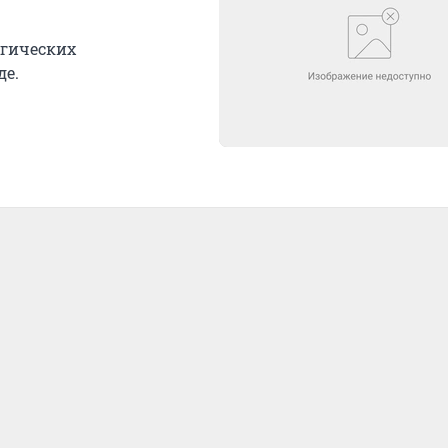
егических
де.