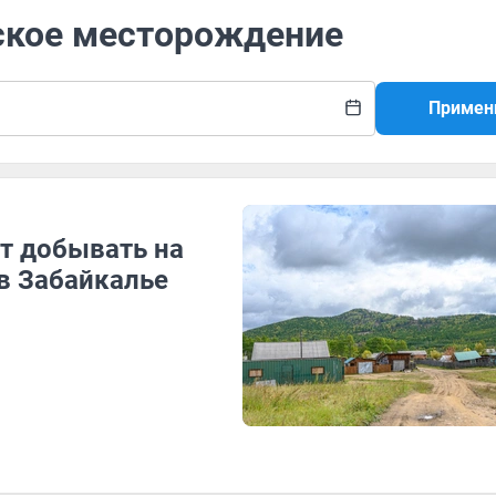
нское месторождение
Примен
т добывать на
в Забайкалье