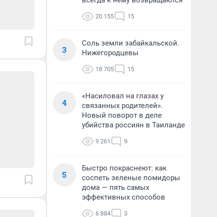
всегда к нему возвращаются
20 155
15
Соль земли забайкальской.
3
Нижегородцевы
18 705
15
«Насиловал на глазах у
4
связанных родителей».
Новый поворот в деле
убийства россиян в Таиланде
9 261
9
Быстро покраснеют: как
5
соспеть зеленые помидоры
дома — пять самых
эффективных способов
6 884
3