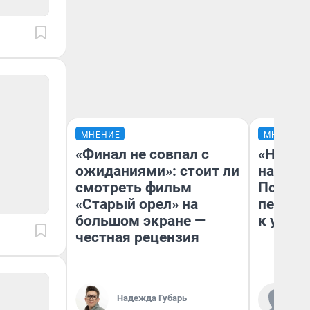
МНЕНИЕ
МНЕНИЕ
«Финал не совпал с
«Надо 
ожиданиями»: стоит ли
надо н
смотреть фильм
Почему
«Старый орел» на
перест
большом экране —
к успех
честная рецензия
Надежда Губарь
Ст