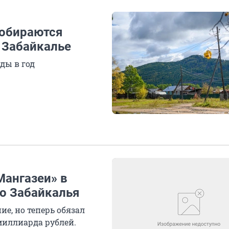
обираются
 Забайкалье
ды в год
Мангазеи» в
то Забайкалья
е, но теперь обязал
миллиарда рублей.