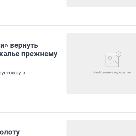
и» вернуть
йкалье прежнему
еустойку в
золоту