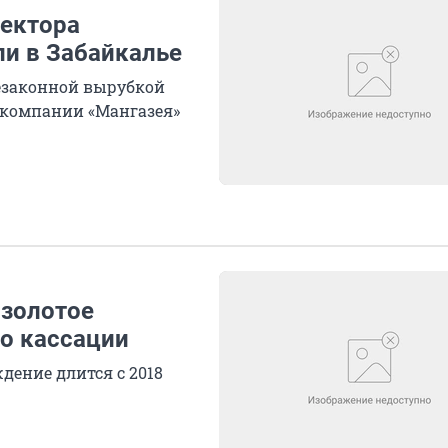
ректора
ли в Забайкалье
незаконной вырубкой
а компании «Мангазея»
 золотое
о кассации
дение длится с 2018