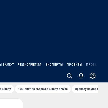
Ы ВАЛЮТ
РЕДКОЛЛЕГИЯ
ЭКСПЕРТЫ
ПРОЕКТЫ
ПРОБКИ
ИГ
 в школу
Чек-лист по сборам в школу в Чите
Провалу на дороге пол