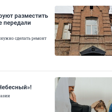
руют разместить
е передали
и нужно сделать ремонт
Небесный»!
назии