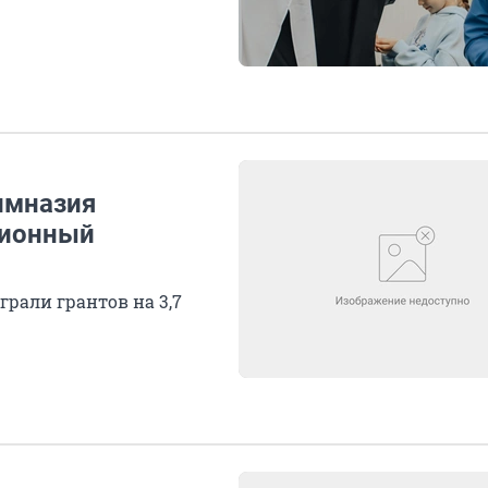
имназия
ционный
рали грантов на 3,7