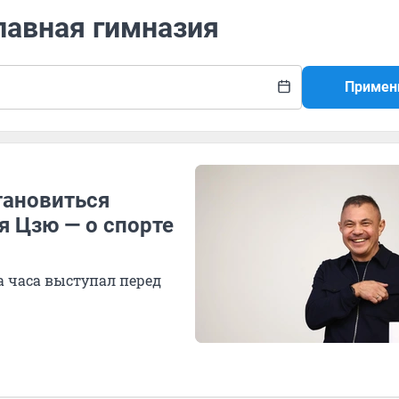
лавная гимназия
Примен
тановиться
я Цзю — о спорте
 часа выступал перед