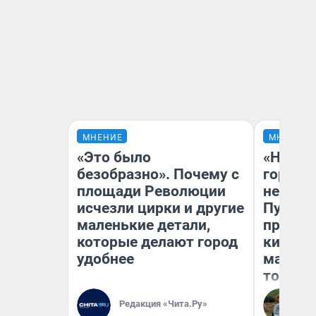
МНЕНИЕ
МНЕНИЕ
«Это было
«Нет н
безобразно». Почему с
городов
площади Революции
недофи
исчезли цирки и другие
Путеше
маленькие детали,
проеха
которые делают город
киломе
удобнее
машине
того
Редакция «Чита.Ру»
Ек