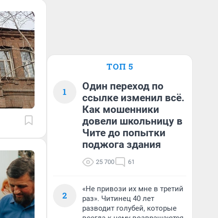
ТОП 5
Один переход по
1
ссылке изменил всё.
Как мошенники
довели школьницу в
Чите до попытки
поджога здания
25 700
61
«Не привози их мне в третий
2
раз». Читинец 40 лет
разводит голубей, которые