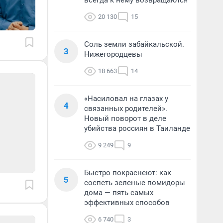
всегда к нему возвращаются
20 130
15
Соль земли забайкальской.
3
Нижегородцевы
18 663
14
«Насиловал на глазах у
4
связанных родителей».
Новый поворот в деле
убийства россиян в Таиланде
9 249
9
Быстро покраснеют: как
5
соспеть зеленые помидоры
дома — пять самых
эффективных способов
6 740
3