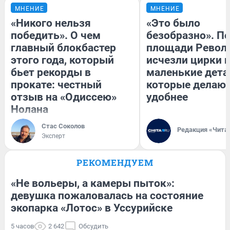
МНЕНИЕ
МНЕНИЕ
«Никого нельзя
«Это было
победить». О чем
безобразно». П
главный блокбастер
площади Револ
этого года, который
исчезли цирки и
бьет рекорды в
маленькие дета
прокате: честный
которые делают
отзыв на «Одиссею»
удобнее
Нолана
Стас Соколов
Редакция «Чита
Эксперт
РЕКОМЕНДУЕМ
«Не вольеры, а камеры пыток»:
девушка пожаловалась на состояние
экопарка «Лотос» в Уссурийске
5 часов
2 642
Обсудить