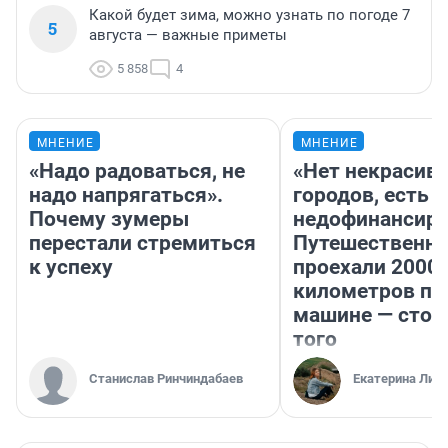
Какой будет зима, можно узнать по погоде 7
5
августа — важные приметы
5 858
4
МНЕНИЕ
МНЕНИЕ
«Надо радоваться, не
«Нет некрасив
надо напрягаться».
городов, есть
Почему зумеры
недофинансиро
перестали стремиться
Путешественн
к успеху
проехали 2000
километров по 
машине — стои
того
Станислав Ринчиндабаев
Екатерина Лит