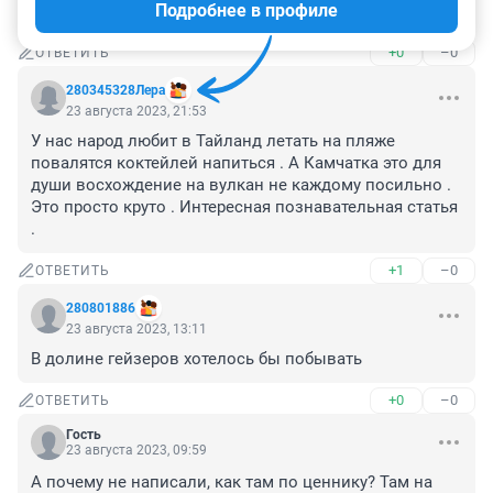
Подробнее в профиле
журналисты ..... одно название
+0
–0
ОТВЕТИТЬ
280345328Лера
23 августа 2023, 21:53
У нас народ любит в Тайланд летать на пляже 
повалятся коктейлей напиться . А Камчатка это для 
души восхождение на вулкан не каждому посильно . 
Это просто круто . Интересная познавательная статья 
.
+1
–0
ОТВЕТИТЬ
280801886
23 августа 2023, 13:11
В долине гейзеров хотелось бы побывать
+0
–0
ОТВЕТИТЬ
Гость
23 августа 2023, 09:59
А почему не написали, как там по ценнику? Там на 