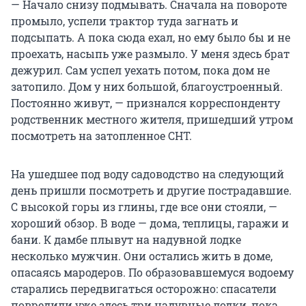
— Начало снизу подмывать. Сначала на повороте
промыло, успели трактор туда загнать и
подсыпать. А пока сюда ехал, но ему было бы и не
проехать, насыпь уже размыло. У меня здесь брат
дежурил. Сам успел уехать потом, пока дом не
затопило. Дом у них большой, благоустроенный.
Постоянно живут, — признался корреспонденту
родственник местного жителя, пришедший утром
посмотреть на затопленное СНТ.
На ушедшее под воду садоводство на следующий
день пришли посмотреть и другие пострадавшие.
С высокой горы из глины, где все они стояли, —
хороший обзор. В воде — дома, теплицы, гаражи и
бани. К дамбе плывут на надувной лодке
несколько мужчин. Они остались жить в доме,
опасаясь мародеров. По образовавшемуся водоему
старались передвигаться осторожно: спасатели
повредили уже здесь три надувные лодки, пока