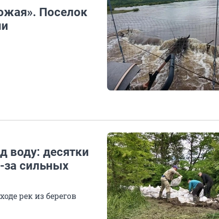
рожая». Поселок
ли
д воду: десятки
-за сильных
де рек из берегов