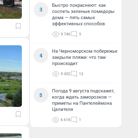
Быстро покраснеют: как
3
соспеть зеленые помидоры
дома — пять самых
эффективных способов
9 740
3
На Черноморском побережье
4
закрыли пляжи: что там
происходит
9 302
13
Погода 9 августа подскажет,
5
когда ждать заморозков —
приметы на Пантелеймона
Целителя
6 618
1