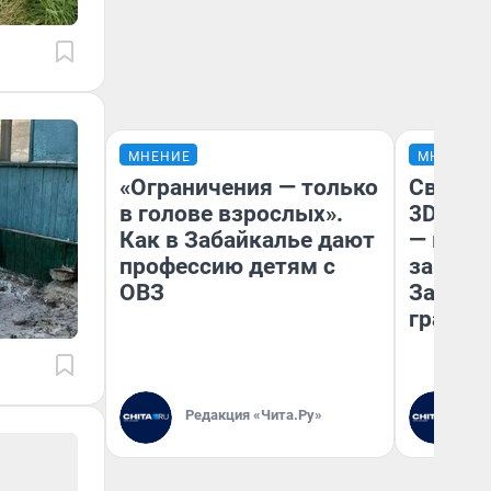
МНЕНИЕ
МНЕНИЕ
«Ограничения — только
Светящ
в голове взрослых».
3D‑пам
Как в Забайкалье дают
— как 
профессию детям с
закрыт
ОВЗ
Забайк
гранто
Редакция «Чита.Ру»
Ре