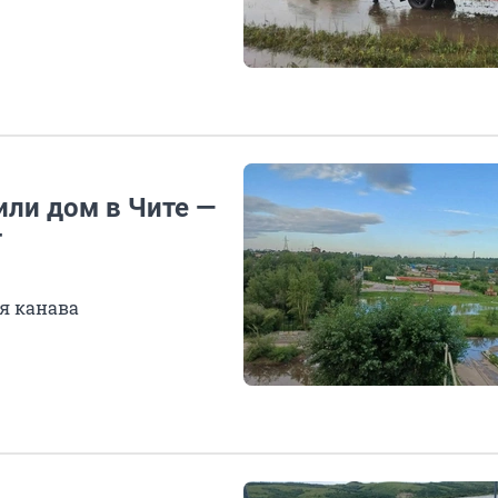
или дом в Чите —
т
я канава