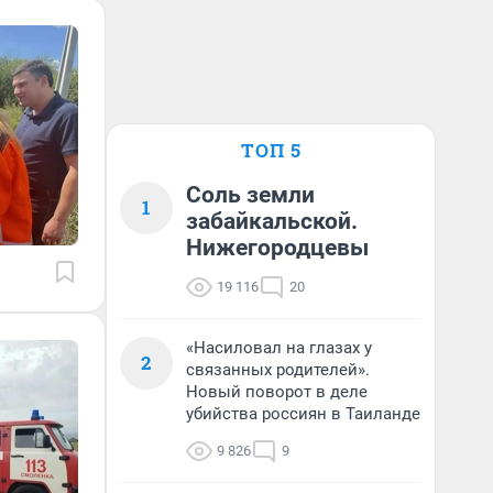
ТОП 5
Соль земли
1
забайкальской.
Нижегородцевы
19 116
20
«Насиловал на глазах у
2
связанных родителей».
Новый поворот в деле
убийства россиян в Таиланде
9 826
9