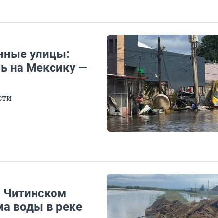
нные улицы:
ь на Мексику —
сти
в Читинском
ма воды в реке