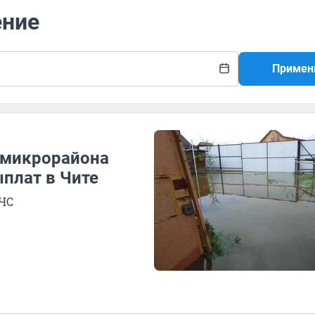
ение
Примен
 микрорайона
плат в Чите
 ЧС