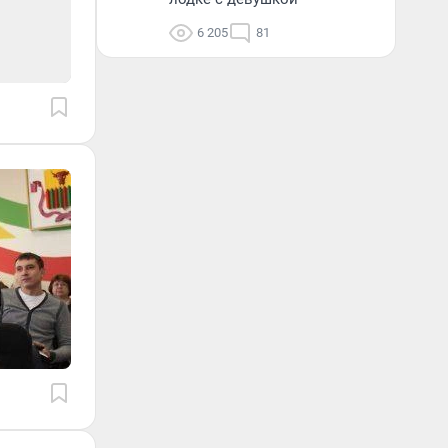
6 205
81