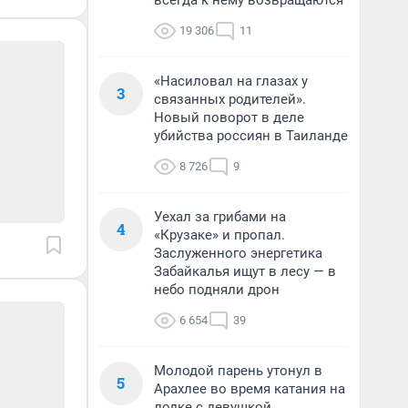
всегда к нему возвращаются
19 306
11
«Насиловал на глазах у
3
связанных родителей».
Новый поворот в деле
убийства россиян в Таиланде
8 726
9
Уехал за грибами на
4
«Крузаке» и пропал.
Заслуженного энергетика
Забайкалья ищут в лесу — в
небо подняли дрон
6 654
39
Молодой парень утонул в
5
Арахлее во время катания на
лодке с девушкой