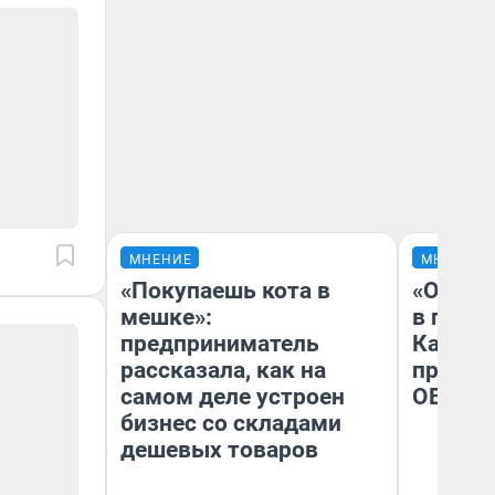
МНЕНИЕ
МНЕНИЕ
«Покупаешь кота в
«Огран
мешке»:
в голо
предприниматель
Как в 
рассказала, как на
профес
самом деле устроен
ОВЗ
бизнес со складами
дешевых товаров