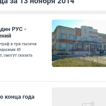
да за 13 ноября 2014
дин РУС -
ений
штраф в три тысячи
шедшими 45
, смогут сказать
о конца года