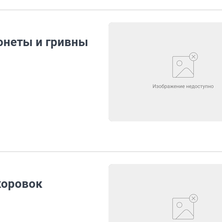
онеты и гривны
коровок