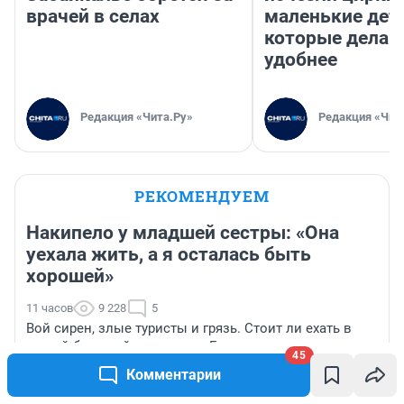
врачей в селах
маленькие дет
которые делаю
удобнее
Редакция «Чита.Ру»
Редакция «Чит
РЕКОМЕНДУЕМ
Накипело у младшей сестры: «Она
уехала жить, а я осталась быть
хорошей»
11 часов
9 228
5
Вой сирен, злые туристы и грязь. Стоит ли ехать в
самый большой аквапарк в Геленджике — мнение
45
туристки
Комментарии