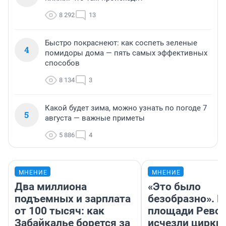
8 292
13
Быстро покраснеют: как соспеть зеленые
4
помидоры дома — пять самых эффективных
способов
8 134
3
Какой будет зима, можно узнать по погоде 7
5
августа — важные приметы
5 886
4
МНЕНИЕ
МНЕНИЕ
Два миллиона
«Это было
подъемных и зарплата
безобразно». П
от 100 тысяч: как
площади Рево
Забайкалье борется за
исчезли цирки 