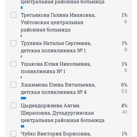
центральная районная больница
Третьякова Галина Ивановна,
1%
6
Улётовская центральная
районная больница
Трухина Наталья Сергеевна,
1%
9
детская поликлиника № 1
Ушакова Юлия Николаевна,
1%
5
поликлиника № 1
Хашимова Елена Витальевна,
6%
53
детская поликлиника № 4
Цыдендоржиева Аягма
4%
41
Шираповна, Дульдургинская
центральная районная больница
Чубко Виктория Борисовна,
1%