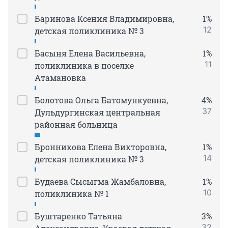
Баринова Ксения Владимировна,
1%
12
детская поликлиника № 3
Басыня Елена Васильевна,
1%
11
поликлиника в поселке
Атамановка
Болотова Ольга Батомункуевна,
4%
37
Дульдургинская центральная
районная больница
Бронникова Елена Викторовна,
1%
14
детская поликлиника № 3
Будаева Сысыгма Жамбаловна,
1%
10
поликлиника № 1
Буштаренко Татьяна
3%
32