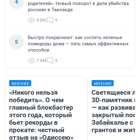
4
родителей». Новый поворот в деле убийства
россиян в Таиланде
9 292
9
Быстро покраснеют: как соспеть зеленые
5
помидоры дома — пять самых эффективных
способов
7 334
3
МНЕНИЕ
МНЕНИЕ
«Никого нельзя
Светящиеся ла
победить». О чем
3D‑памятник и
главный блокбастер
— как развивае
этого года, который
закрытый посе
бьет рекорды в
Забайкалье с 
прокате: честный
грантов и жите
отзыв на «Одиссею»