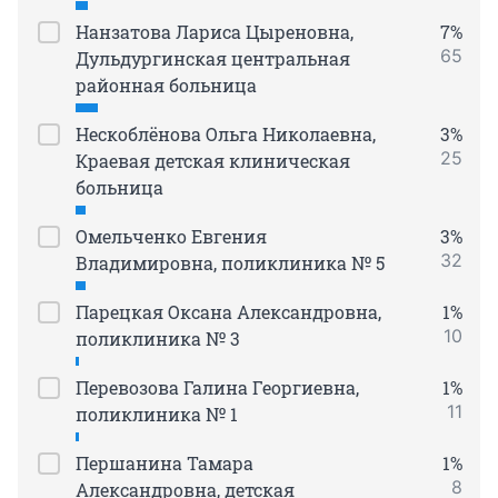
Нанзатова Лариса Цыреновна,
7%
65
Дульдургинская центральная
районная больница
Нескоблёнова Ольга Николаевна,
3%
25
Краевая детская клиническая
больница
Омельченко Евгения
3%
32
Владимировна, поликлиника № 5
Парецкая Оксана Александровна,
1%
10
поликлиника № 3
Перевозова Галина Георгиевна,
1%
11
поликлиника № 1
Першанина Тамара
1%
8
Александровна, детская