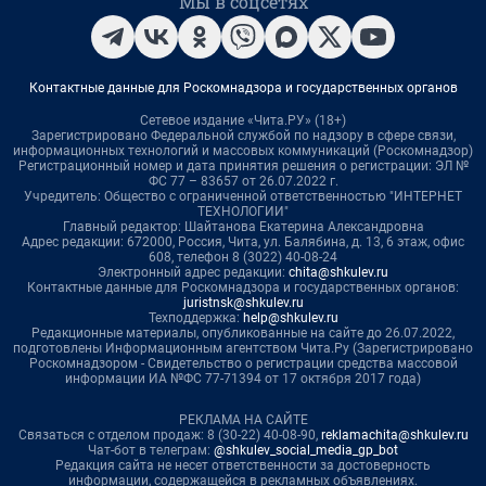
Мы в соцсетях
Контактные данные для Роскомнадзора и государственных органов
Сетевое издание «Чита.РУ» (18+)
Зарегистрировано Федеральной службой по надзору в сфере связи,
информационных технологий и массовых коммуникаций (Роскомнадзор)
Регистрационный номер и дата принятия решения о регистрации: ЭЛ №
ФС 77 – 83657 от 26.07.2022 г.
Учредитель: Общество с ограниченной ответственностью "ИНТЕРНЕТ
ТЕХНОЛОГИИ"
Главный редактор: Шайтанова Екатерина Александровна
Адрес редакции: 672000, Россия, Чита, ул. Балябина, д. 13, 6 этаж, офис
608, телефон 8 (3022) 40-08-24
Электронный адрес редакции:
chita@shkulev.ru
Контактные данные для Роскомнадзора и государственных органов:
juristnsk@shkulev.ru
Техподдержка:
help@shkulev.ru
Редакционные материалы, опубликованные на сайте до 26.07.2022,
подготовлены Информационным агентством Чита.Ру (Зарегистрировано
Роскомнадзором - Свидетельство о регистрации средства массовой
информации ИА №ФС 77-71394 от 17 октября 2017 года)
РЕКЛАМА НА САЙТЕ
Связаться с отделом продаж: 8 (30-22) 40-08-90,
reklamachita@shkulev.ru
Чат-бот в телеграм:
@shkulev_social_media_gp_bot
Редакция сайта не несет ответственности за достоверность
информации, содержащейся в рекламных объявлениях.