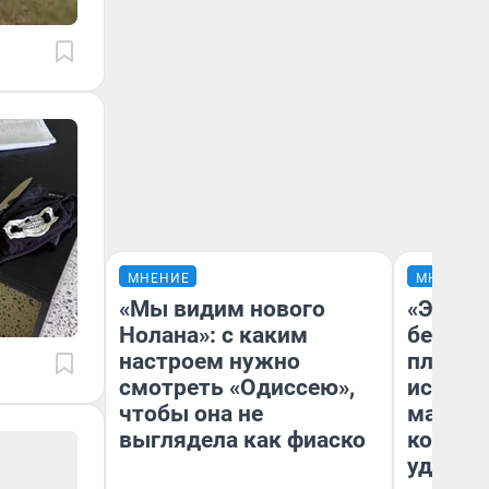
МНЕНИЕ
МНЕНИЕ
«Мы видим нового
«Это б
Нолана»: с каким
безобр
настроем нужно
площад
смотреть «Одиссею»,
исчезл
чтобы она не
малень
выглядела как фиаско
которы
удобне