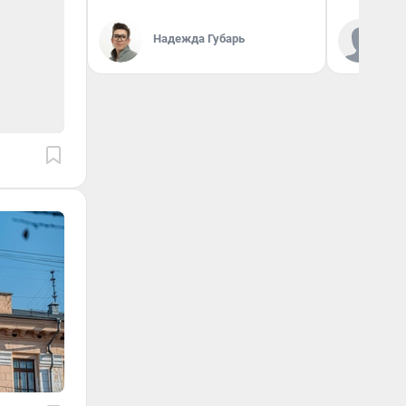
Ко
Надежда Губарь
«Р