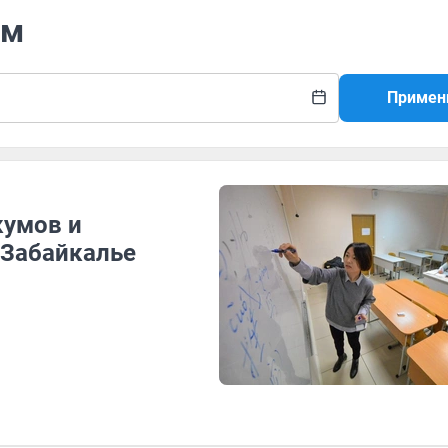
ум
Примен
кумов и
 Забайкалье