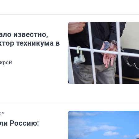
ало известно,
ктор техникума в
тирой
ОР
ли Россию: