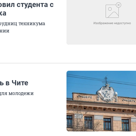
овил студента с
ка
трудниц техникума
янии
ь в Чите
для молодежи