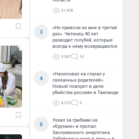
попасть
21 478
«Не привози их мне в третий
3
раз». Читинец 40 лет
разводит голубей, которые
всегда к нему возвращаются
9 547
10
«Насиловал на глазах у
4
связанных родителей».
Новый поворот в деле
убийства россиян в Таиланде
8 373
9
Уехал за грибами на
5
«Крузаке» и пропал.
Заслуженного энергетика
Забайкалья ищут в лесу — в