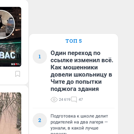
ТОП 5
Один переход по
1
ссылке изменил всё.
Как мошенники
довели школьницу в
Чите до попытки
поджога здания
24 619
47
Подготовка к школе делит
2
родителей на два лагеря —
узнали, в какой лучше