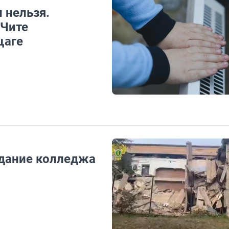
 нельзя.
 Чите
щаге
здание колледжа