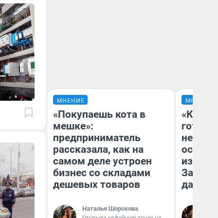
МНЕНИЕ
МНЕНИЕ
«Покупаешь кота в
«Кажды
мешке»:
готови
предприниматель
неурож
рассказала, как на
осень 
самом деле устроен
избавит
бизнес со складами
Зачем 
дешевых товаров
дачу
Наталья Шорохова
Лю