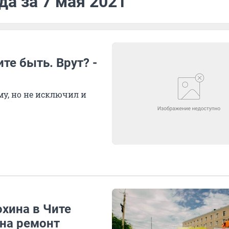
да за 7 мая 2021
те быть. Врут? -
му, но не исключил и
хина в Чите
 на ремонт