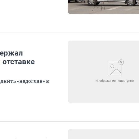
держал
 отставке
днить «недоглав» в