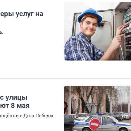
еры услуг на
ь.
 с улицы
ют 8 мая
вящённые Дню Победы.