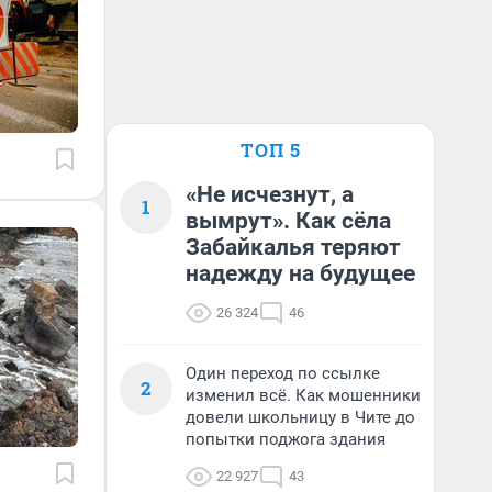
ТОП 5
«Не исчезнут, а
1
вымрут». Как сёла
Забайкалья теряют
надежду на будущее
26 324
46
Один переход по ссылке
2
изменил всё. Как мошенники
довели школьницу в Чите до
попытки поджога здания
22 927
43