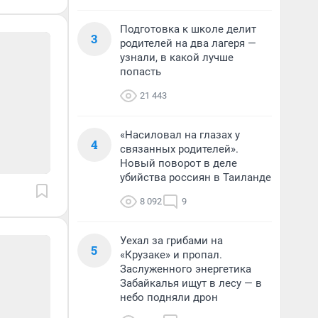
Подготовка к школе делит
3
родителей на два лагеря —
узнали, в какой лучше
попасть
21 443
«Насиловал на глазах у
4
связанных родителей».
Новый поворот в деле
убийства россиян в Таиланде
8 092
9
Уехал за грибами на
5
«Крузаке» и пропал.
Заслуженного энергетика
Забайкалья ищут в лесу — в
небо подняли дрон