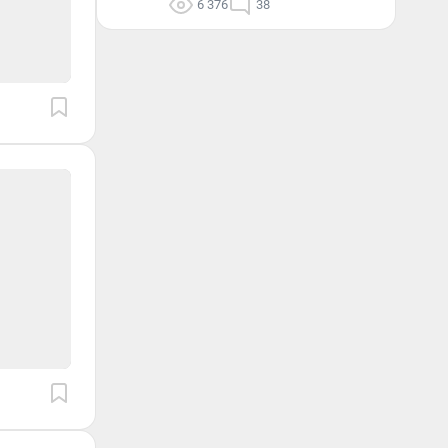
6 376
38