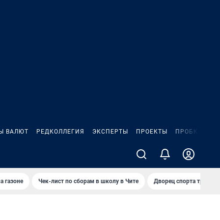
Ы ВАЛЮТ
РЕДКОЛЛЕГИЯ
ЭКСПЕРТЫ
ПРОЕКТЫ
ПРОБКИ
ИГ
а газоне
Чек-лист по сборам в школу в Чите
Дворец спорта требую