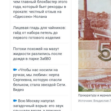
чем главный блокбастер этого
года, который бьет рекорды в
прокате: честный отзыв на
«Одиссею» Нолана
Лицевая гладь для чайников:
гайд от набора петель до
первого готового изделия
Потоки похожей на мазут
жидкости разлились после
дождя в парке ЗабВО
«Чтобы нас носили на
ручках, мы любим»: нерпа
Сергеевна, которую спасли
бельком, стала звездой Сети.
Видео
Прокуратуру и журнал
Всю Москву напугал
Источник: 
Владислав Л
загадочный взрыв: его звук
слышали везде, а причина