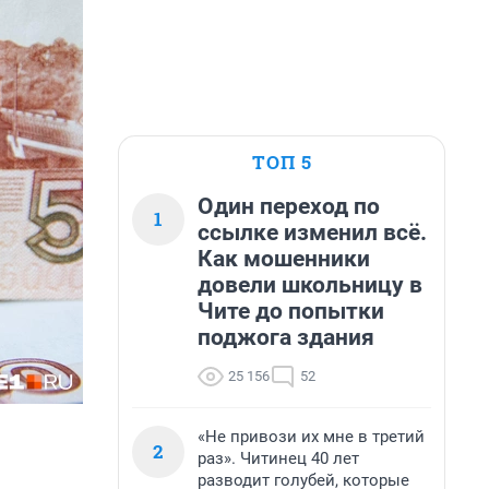
ТОП 5
Один переход по
1
ссылке изменил всё.
Как мошенники
довели школьницу в
Чите до попытки
поджога здания
25 156
52
«Не привози их мне в третий
2
раз». Читинец 40 лет
разводит голубей, которые