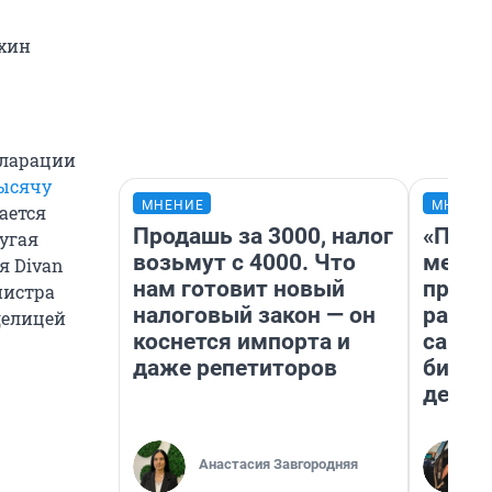
ухин
кларации
ысячу
МНЕНИЕ
МНЕНИ
гается
Продашь за 3000, налог
«Поку
угая
возьмут с 4000. Что
мешке
я Divan
нам готовит новый
предп
нистра
налоговый закон — он
расска
делицей
коснется импорта и
самом
даже репетиторов
бизне
дешев
Анастасия Завгородняя