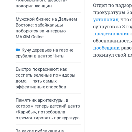
«Клюквенного щербета»
Отдел по надзо
покорил женщин
прокуратуры За
установил
, что
Мужской бизнес на Дальнем
Востоке: забайкальцы
супругов за 3 
поборются за интервью
представление
с
MAXIM Online
обоснованность
пообещали
разо
Кучу деревьев на газоне
покинул свой по
срубили в центре Читы
Быстро покраснеют: как
соспеть зеленые помидоры
дома — пять самых
эффективных способов
Памятник архитектуры, в
котором теперь детский центр
«Карибы», потребовала
отремонтировать прокуратура
За какие публикации в