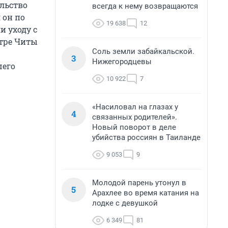
ельство
всегда к нему возвращаются
 он по
19 638
12
и уходу с
тре Читы
Соль земли забайкальской.
3
Нижегородцевы
шего
10 922
7
«Насиловал на глазах у
4
связанных родителей».
Новый поворот в деле
убийства россиян в Таиланде
9 053
9
Молодой парень утонул в
5
Арахлее во время катания на
лодке с девушкой
6 349
81