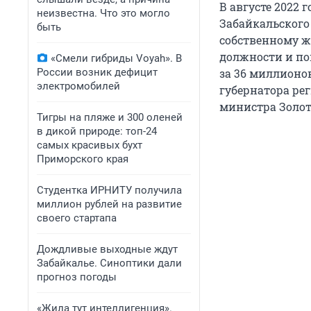
В августе 2022 
неизвестна. Что это могло
Забайкальского
быть
собственному ж
должности и по
«Смели гибриды Voyah». В
России возник дефицит
за 36 миллионо
электромобилей
губернатора ре
министра Золот
Тигры на пляже и 300 оленей
в дикой природе: топ-24
самых красивых бухт
Приморского края
Студентка ИРНИТУ получила
миллион рублей на развитие
своего стартапа
Дождливые выходные ждут
Забайкалье. Синоптики дали
прогноз погоды
«Жила тут интеллигенция».