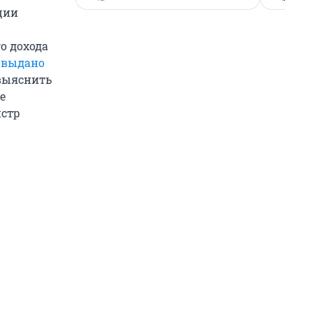
ции
о дохода
о
выдано
 выяснить
е
истр