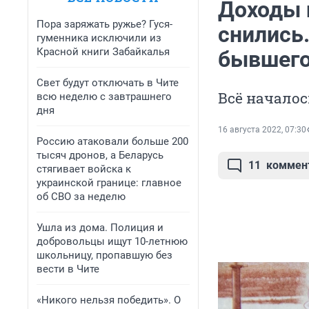
Доходы и
Пора заряжать ружье? Гуся-
снились
гуменника исключили из
Красной книги Забайкалья
бывшего
Свет будут отключать в Чите
Всё началос
всю неделю с завтрашнего
дня
16 августа 2022, 07:30
Россию атаковали больше 200
тысяч дронов, а Беларусь
11
коммен
стягивает войска к
украинской границе: главное
об СВО за неделю
Ушла из дома. Полиция и
добровольцы ищут 10-летнюю
школьницу, пропавшую без
вести в Чите
«Никого нельзя победить». О