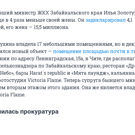
бывший министр ЖКХ Забайкальского края Илья Золот
ще в 4 раза меньше своей жены. Он
задекларировал
4,1
, его жена — 15,5 миллиона.
ухина владела 17 небольшими помещениями, но в де
вился новый объект —
помещение площадью почти в т
нии по адресу Ленинградская, 15а, в Чите, где распола
сельхознадзора по Забайкальскому краю, ресторан «Др
«Небо», бары Harat`s republic и «Мята лаундж», кальянна
е фотостудия Victoria Flame. Теперь супруга бывшего ми
ем вторым этажом этого здания. Она же является вла
oria Flame.
чилась прокуратура