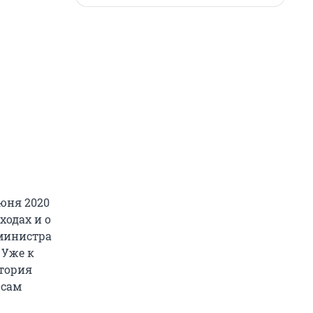
юня 2020
ходах и о
 министра
 Уже к
ктория
 сам