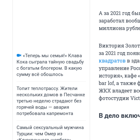
А за 2021 год 
заработал вооб
миллиона рублей
Виктория Золот
за 2021 год поя
«Теперь мы семья!» Клава
квадратов
в зда
Кока сыграла тайную свадьбу
управление Рос
с богатым блогером. В какую
сумму всё обошлось
история», кафе 
bar lof, а такж
Топит теплотрассу. Жители
ЖКХ владеет вс
нескольких домов в Песчанке
фотостудии Vict
третью неделю страдают без
горячей воды — авария
потребовала капремонта
В дело вклю
Самый сексуальный мужчина
Турции: чем Омер из