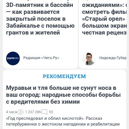
3D‑памятник и бассейн
ожиданиями»: с
— как развивается
смотреть филь
закрытый поселок в
«Старый орел» 
Забайкалье с помощью
большом экран
грантов и жителей
честная реценз
Редакция «Чита.Ру»
Надежда Губарь
РЕКОМЕНДУЕМ
Муравьи и тля больше не сунут носа в
ваш огород: народные способы борьбы
с вредителями без химии
4 часа
1 237 286
53
«Год преследовал и облил кислотой». Рассказ
петербурженки о жестоком нападении и реабилитации