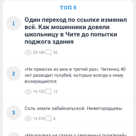
ТОП 5
Один переход по ссылке изменил
1
всё. Как мошенники довели
школьницу в Чите до попытки
поджога здания
25 186
52
«Не привози их мне в третий раз». Читинец 40
2
лет разводит голубей, которые всегда к нему
возвращаются
19 732
12
Соль земли забайкальской. Нижегородцевы
3
13 570
8
«Насиловал на глазах у связанных родителей».