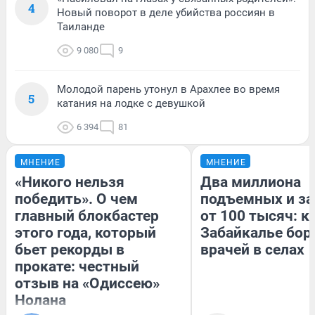
4
Новый поворот в деле убийства россиян в
Таиланде
9 080
9
Молодой парень утонул в Арахлее во время
5
катания на лодке с девушкой
6 394
81
МНЕНИЕ
МНЕНИЕ
«Никого нельзя
Два миллиона
победить». О чем
подъемных и за
главный блокбастер
от 100 тысяч: к
этого года, который
Забайкалье бор
бьет рекорды в
врачей в селах
прокате: честный
отзыв на «Одиссею»
Нолана