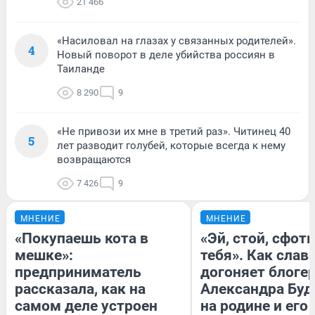
21 466
«Насиловал на глазах у связанных родителей».
4
Новый поворот в деле убийства россиян в
Таиланде
8 290
9
«Не привози их мне в третий раз». Читинец 40
5
лет разводит голубей, которые всегда к нему
возвращаются
7 426
9
МНЕНИЕ
МНЕНИЕ
«Покупаешь кота в
«Эй, стой, сфот
мешке»:
тебя». Как слав
предприниматель
догоняет блоге
рассказала, как на
Александра Буд
самом деле устроен
на родине и его