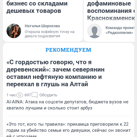
бизнес со складами
дофаминовые
дешевых товаров
воспоминания о
Краснокаменск
Наталья Шорохова
Команда проект
Открыла кофейную точку на
«Редколлегия»
деньги соцразвития
РЕКОМЕНДУЕМ
«С гордостью говорю, что я
деревенский»: зачем северянин
оставил нефтяную компанию и
переехал в глушь на Алтай
1 час
697
Обсудить
AI-AINA: Атака на соцсети депутатов, бюджета вузов не
хватило лучшим и сколько стоит арбуз
«Это тот, кого ты травила»: прикамца приговорили к 22
годам за убийство семьи его девушки, сейчас он звонит
ей с угрозами