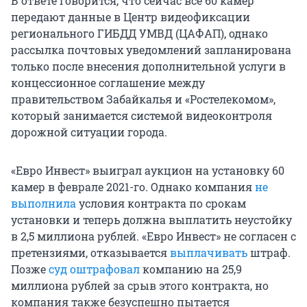
В ответе говорится, что сейчас все 60 камер
передают данные в Центр видеофиксации
регионального ГИБДД УМВД (ЦАФАП), однако
рассылка почтовых уведомлений запланирована
только после внесения дополнительной услуги в
концессионное соглашение между
правительством Забайкалья и «Ростелекомом»,
который занимается системой видеоконтроля
дорожной ситуации города.
«Евро Инвест» выиграл аукцион на установку 60
камер в феврале 2021-го. Однако компания
не
выполнила
условия контракта по срокам
установки и теперь должна выплатить неустойку
в 2,5 миллиона рублей. «Евро Инвест» не согласен с
претензиями, отказывается
выплачивать
штраф.
Позже
суд оштрафовал
компанию на 25,9
миллиона рублей за срыв этого контракта, но
компания также безуспешно пытается