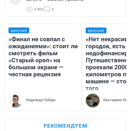
5 903
4
МНЕНИЕ
МНЕНИЕ
«Финал не совпал с
«Нет некрасив
ожиданиями»: стоит ли
городов, есть
смотреть фильм
недофинансиро
«Старый орел» на
Путешественн
большом экране —
проехали 2000
честная рецензия
километров по 
машине — стои
того
Надежда Губарь
Екатерина Лит
РЕКОМЕНДУЕМ