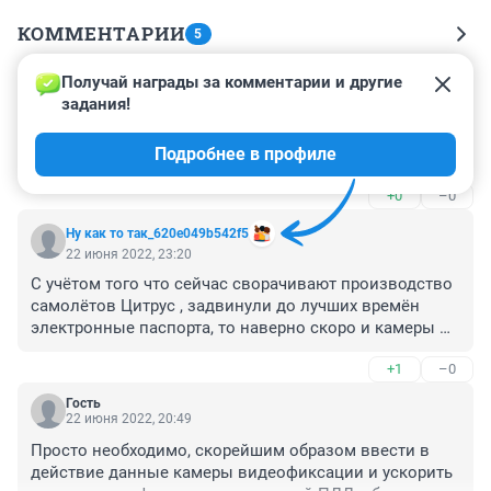
КОММЕНТАРИИ
5
Получай награды за комментарии и другие 
Гость
23 июня 2022, 03:02
задания!
мда, не работаю год... и сколько еще будут НЕ 
Подробнее в профиле
работать?
+0
–0
Ну как то так_620e049b542f5
22 июня 2022, 23:20
С учётом того что сейчас сворачивают производство 
самолётов Цитрус , задвинули до лучших времён 
электронные паспорта, то наверно скоро и камеры 
свернут, дешевле будет ДПСников ставить, они 
+1
–0
электричество и интернет не потребляют)))
Гость
22 июня 2022, 20:49
Просто необходимо, скорейшим образом ввести в 
действие данные камеры видеофиксации и ускорить 