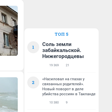
ТОП 5
Соль земли
1
забайкальской.
Нижегородцевы
19 369
21
«Насиловал на глазах у
2
связанных родителей».
Новый поворот в деле
убийства россиян в Таиланде
10 380
9