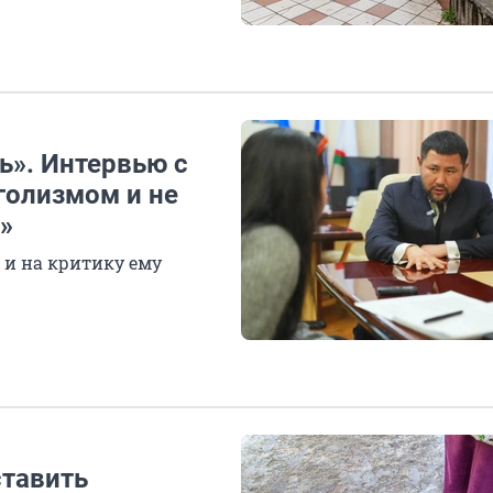
ь». Интервью с
голизмом и не
»
, и на критику ему
ставить