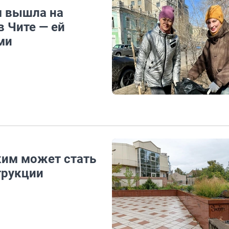
м вышла на
в Чите — ей
ми
ким может стать
трукции