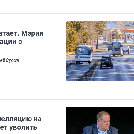
атает. Мэрия
ации с
лейбусов
пелляцию на
ет уволить