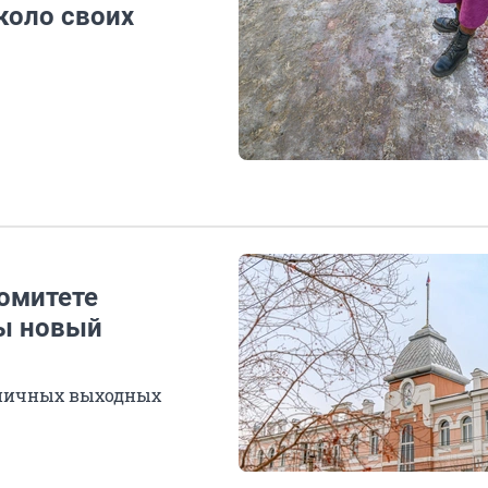
коло своих
комитете
ты новый
дничных выходных