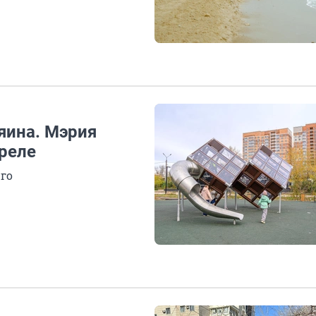
яина. Мэрия
преле
-го