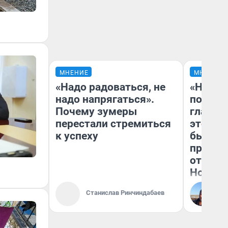
МНЕНИЕ
МНЕНИЕ
«Надо радоваться, не
«Никог
надо напрягаться».
победи
Почему зумеры
главны
перестали стремиться
этого г
к успеху
бьет р
прокат
отзыв 
Нолана
Ст
Станислав Ринчиндабаев
Эк