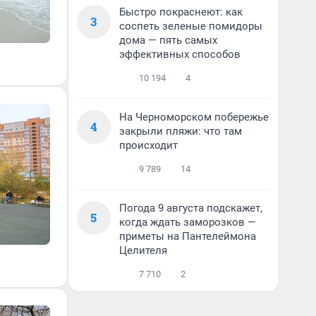
Быстро покраснеют: как
3
соспеть зеленые помидоры
дома — пять самых
эффективных способов
10 194
4
На Черноморском побережье
4
закрыли пляжи: что там
происходит
9 789
14
Погода 9 августа подскажет,
5
когда ждать заморозков —
приметы на Пантелеймона
Целителя
7 710
2