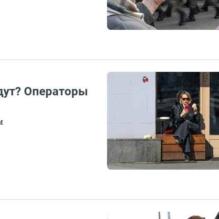
удут? Операторы
м