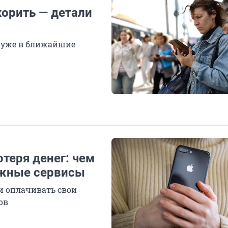
корить — детали
 уже в ближайшие
отеря денег: чем
ежные сервисы
ти оплачивать свои
ов