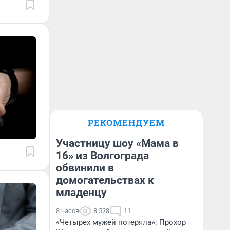
РЕКОМЕНДУЕМ
Участницу шоу «Мама в
16» из Волгограда
обвинили в
домогательствах к
младенцу
8 часов
8 528
11
«Четырех мужей потеряла»: Прохор