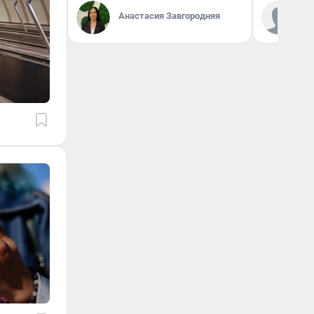
Ко
Анастасия Завгородняя
«Р