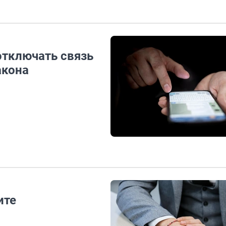
тключать связь
акона
ите