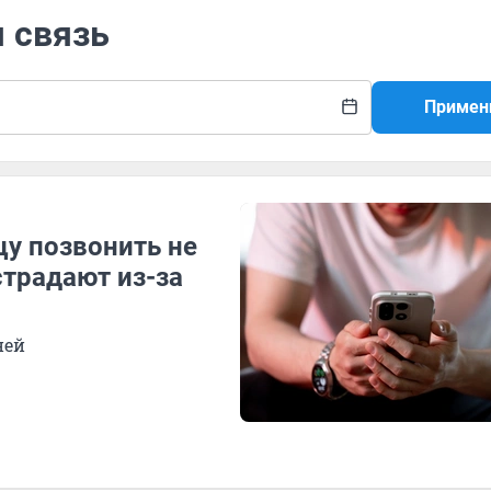
я связь
Примен
цу позвонить не
страдают из-за
ней