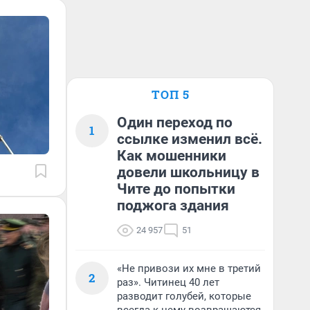
ТОП 5
Один переход по
1
ссылке изменил всё.
Как мошенники
довели школьницу в
Чите до попытки
поджога здания
24 957
51
«Не привози их мне в третий
2
раз». Читинец 40 лет
разводит голубей, которые