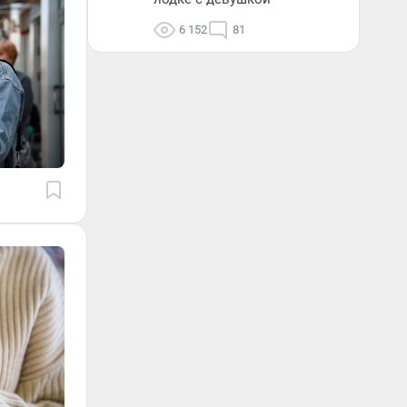
6 152
81