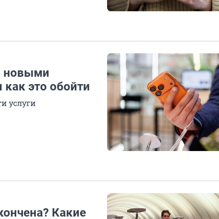
с новыми
 как это обойти
ти услуги
акончена? Какие