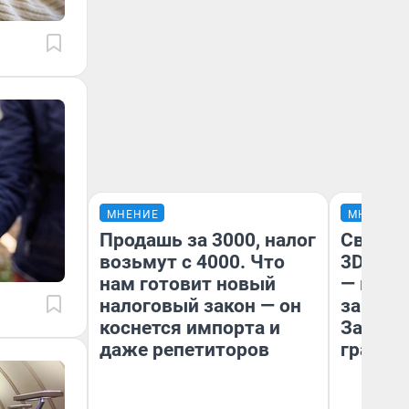
МНЕНИЕ
МНЕНИЕ
Продашь за 3000, налог
Светящ
возьмут с 4000. Что
3D‑пам
нам готовит новый
— как 
налоговый закон — он
закрыт
коснется импорта и
Забайк
даже репетиторов
гранто