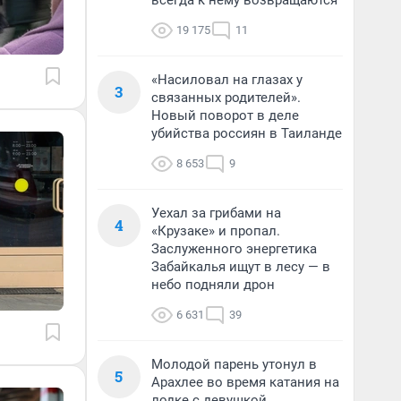
всегда к нему возвращаются
19 175
11
«Насиловал на глазах у
3
связанных родителей».
Новый поворот в деле
убийства россиян в Таиланде
8 653
9
Уехал за грибами на
4
«Крузаке» и пропал.
Заслуженного энергетика
Забайкалья ищут в лесу — в
небо подняли дрон
6 631
39
Молодой парень утонул в
5
Арахлее во время катания на
лодке с девушкой