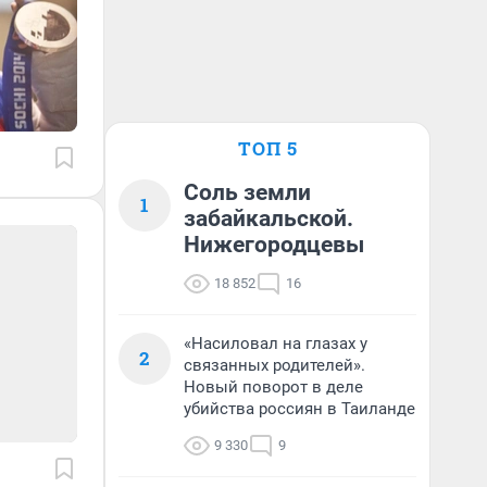
ТОП 5
Соль земли
1
забайкальской.
Нижегородцевы
18 852
16
«Насиловал на глазах у
2
связанных родителей».
Новый поворот в деле
убийства россиян в Таиланде
9 330
9