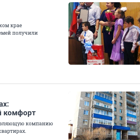
ком крае
семей получили
ах:
й комфорт
равляющую компанию
квартирах.