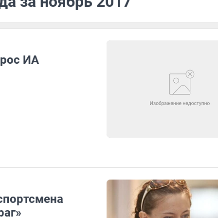
да за ноябрь 2017
прос ИА
 спортсмена
раг»