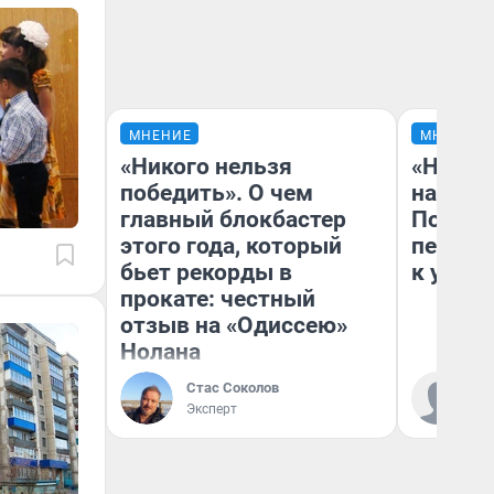
МНЕНИЕ
МНЕНИЕ
«Никого нельзя
«Надо 
победить». О чем
надо н
главный блокбастер
Почему
этого года, который
перест
бьет рекорды в
к успех
прокате: честный
отзыв на «Одиссею»
Нолана
Стас Соколов
Ст
Эксперт