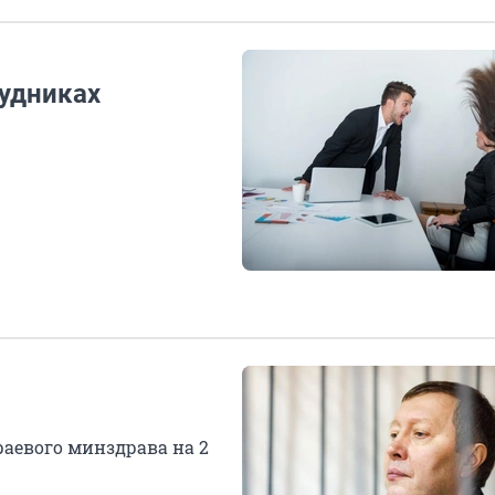
рудниках
раевого минздрава на 2