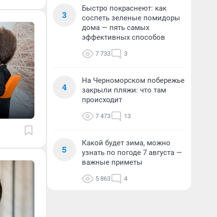
Быстро покраснеют: как
3
соспеть зеленые помидоры
дома — пять самых
эффективных способов
7 733
3
На Черноморском побережье
4
закрыли пляжи: что там
происходит
7 473
13
Какой будет зима, можно
5
узнать по погоде 7 августа —
важные приметы
5 863
4