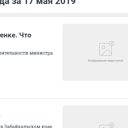
да за 17 мая 2019
енке. Что
еятельности министра
т
в Забайкальском крае.