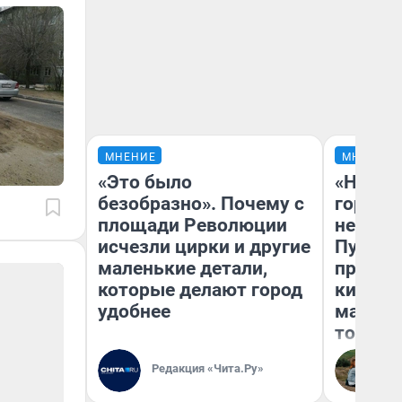
МНЕНИЕ
МНЕНИЕ
«Это было
«Нет н
безобразно». Почему с
городов
площади Революции
недофи
исчезли цирки и другие
Путеше
маленькие детали,
проеха
которые делают город
киломе
удобнее
машине
того
Редакция «Чита.Ру»
Ек