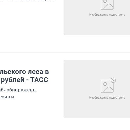
льского леса в
рублей - ТАСС
заб» обнаружены
есины.