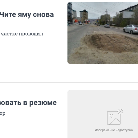
Чите яму снова
участке проводил
зовать в резюме
сор