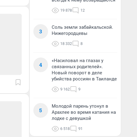
всегда к нему возвращаются
19 878
12
Соль земли забайкальской.
3
Нижегородцевы
18 332
8
«Насиловал на глазах у
4
связанных родителей».
Новый поворот в деле
убийства россиян в Таиланде
9 162
9
Молодой парень утонул в
5
Арахлее во время катания на
лодке с девушкой
6 518
91