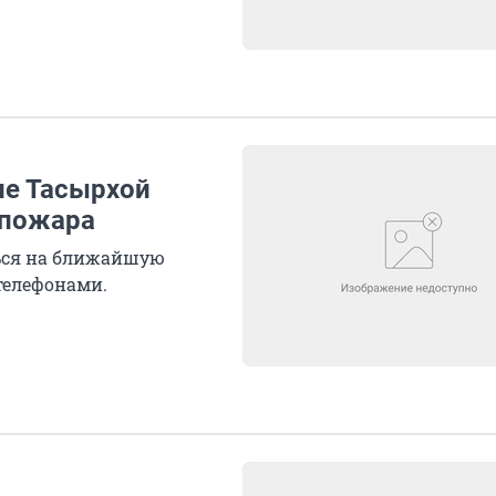
ле Тасырхой
 пожара
ься на ближайшую
телефонами.