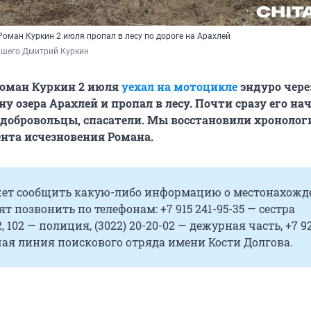
оман Куркин 2 июля пропал в лесу по дороге на Арахлей
вшего Дмитрий Куркин
оман Куркин 2 июля
уехал на мотоцикле
эндуро чере
ну озера Арахлей и пропал в лесу. Почти сразу его на
 добровольцы, спасатели. Мы восстановили хроноло
нта исчезновения Романа.
ожет сообщить какую-либо информацию о местонахож
ят позвонить по телефонам: +7 915 241-95-35 — сестра
, 102 — полиция, (3022) 20-20-02 — дежурная часть, +7 92
чая линия поискового отряда имени Кости Долгова.