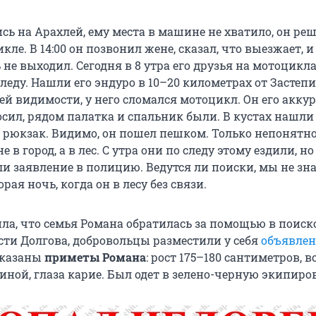
сь на Арахлей, ему места в машине не хватило, он ре
кле. В 14:00 он позвонил жене, сказал, что выезжает, и
 не выходил. Сегодня в 8 утра его друзья на мотоцикл
следу. Нашли его эндуро в 10–20 километрах от Застепи
сей видимости, у него сломался мотоцикл. Он его акку
осил, рядом палатка и спальник были. В кустах нашли
 рюкзак. Видимо, он пошел пешком. Только непонятно
 в город, а в лес. С утра они по следу этому ездили, но
и заявление в полицию. Ведутся ли поиски, мы не зна
рая ночь, когда он в лесу без связи.
ла, что семья Романа обратилась за помощью в поиск
сти Долгова, добровольцы разместили у себя
объявлен
указаны
приметы Романа
: рост 175–180 сантиметров, 
иной, глаза карие. Был одет в зелено-черную экипиро