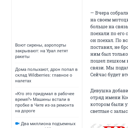
— Вчера собрали
на своем мотоци
больше на связь
поехали по его 
он поехал. По в
Воют сирены, аэропорты
поставил, не бр
закрывают: на Урал летят
ним был только
ракеты
пошел пешком не
связи. Мы подал
Дома полыхают, дрон попал в
Сейчас будет вто
склад Wildberries: главное о
налетах
Девушка добави
«Кто это придумал в рабочее
отряд имени Ко
время?» Машины встали в
котором были 
пробке в Чите из-за ремонта
светлые с залыс
на дороге
Два миллиона подъемных