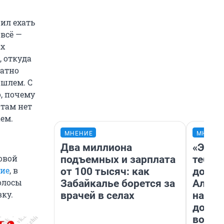
шил ехать
 всё —
ах
, откуда
ратно
 шлем. С
, почему
 там нет
ем.
МНЕНИЕ
МНЕНИ
Два миллиона
«Эй, 
овой
подъемных и зарплата
тебя».
ие
, в
от 100 тысяч: как
догон
волосы
Забайкалье борется за
Алекс
вку.
врачей в селах
на род
дофа
воспо