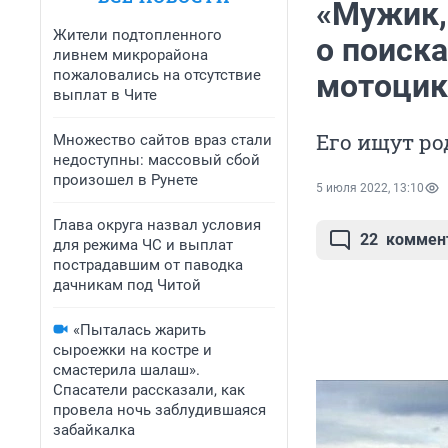
«Мужик,
Жители подтопленного
о поиск
ливнем микрорайона
пожаловались на отсутствие
мотоцик
выплат в Чите
Его ищут ро
Множество сайтов враз стали
недоступны: массовый сбой
произошел в Рунете
5 июля 2022, 13:10
Глава округа назвал условия
22
коммен
для режима ЧС и выплат
пострадавшим от паводка
дачникам под Читой
«Пыталась жарить
сыроежки на костре и
смастерила шалаш».
Спасатели рассказали, как
провела ночь заблудившаяся
забайкалка