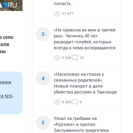
попасть
21 477
«Не привози их мне в третий
3
раз». Читинец 40 лет
з село
разводит голубей, которые
чали
всегда к нему возвращаются
гию
9 268
10
«Насиловал на глазах у
4
связанных родителей».
дении
Новый поворот в деле
убийства россиян в Таиланде
4 505-
8 369
9
Уехал за грибами на
5
«Крузаке» и пропал.
Заслуженного энергетика