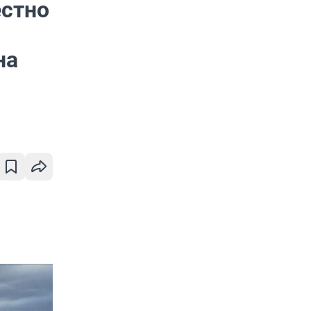
естно
на