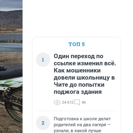
ТОП 5
Один переход по
1
ссылке изменил всё.
Как мошенники
довели школьницу в
Чите до попытки
поджога здания
24 612
46
Подготовка к школе делит
2
родителей на два лагеря —
узнали, в какой лучше