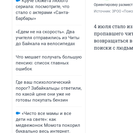
Круче сюжета любого
Ориентировку размест
сериала: посмотрите, что
Источник: 
ЗРОО «Поиск
стало с актерами «Санта-
Барбары»
4 июля стало и
«Едем не на скорость». Два
пропавшего чи
учителя отправились из Читы
возвращаться в
до Байкала на велосипедах
поиски с людьм
Что мешает получать большую
пенсию: список главных
ошибок
Где ваш психологический
порог? Забайкальцы ответили,
по какой цене они уже не
готовы покупать бензин
«Чисто все мамы и все
дети на свете»: как
медвежонок Момота покорил
буквально весь интернет.