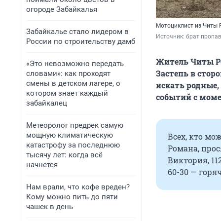
огороде Забайкалья
Мотоциклист из Читы Р
Забайкалье стало лидером в
Источник: 
брат пропа
России по строительству дамб
Житель Читы Р
«Это невозможно передать
Застепь в сторо
словами»: как проходят
смены в детском лагере, о
искать родные,
котором знает каждый
событий с моме
забайкалец
Метеоролог предрек самую
мощную климатическую
Всех, кто м
катастрофу за последнюю
Романа, прос
тысячу лет: когда всё
Виктория, 112
начнется
60-30 — горя
Нам врали, что кофе вреден?
Кому можно пить до пяти
чашек в день