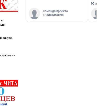
Красн
Команда проекта
«Редколлегия»