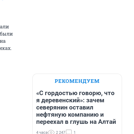
кали
 были
 на
иках.
РЕКОМЕНДУЕМ
«С гордостью говорю, что
я деревенский»: зачем
северянин оставил
нефтяную компанию и
переехал в глушь на Алтай
4 часа
2 247
1