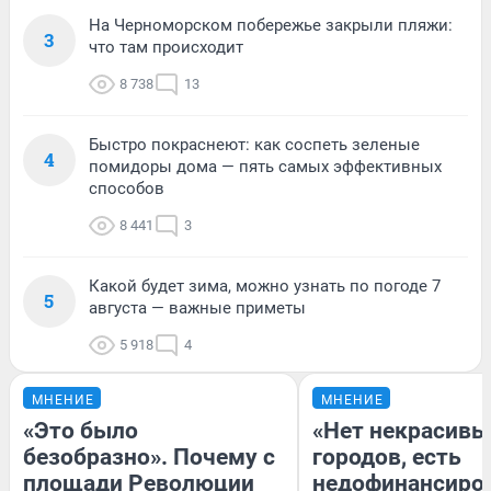
На Черноморском побережье закрыли пляжи:
3
что там происходит
8 738
13
Быстро покраснеют: как соспеть зеленые
4
помидоры дома — пять самых эффективных
способов
8 441
3
Какой будет зима, можно узнать по погоде 7
5
августа — важные приметы
5 918
4
МНЕНИЕ
МНЕНИЕ
«Это было
«Нет некрасивы
безобразно». Почему с
городов, есть
площади Революции
недофинансиро