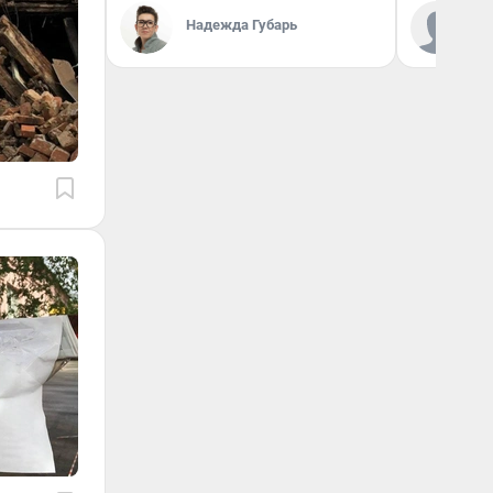
Ко
Надежда Губарь
«Р