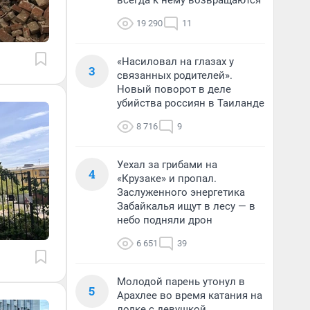
всегда к нему возвращаются
19 290
11
«Насиловал на глазах у
3
связанных родителей».
Новый поворот в деле
убийства россиян в Таиланде
8 716
9
Уехал за грибами на
4
«Крузаке» и пропал.
Заслуженного энергетика
Забайкалья ищут в лесу — в
небо подняли дрон
6 651
39
Молодой парень утонул в
5
Арахлее во время катания на
лодке с девушкой