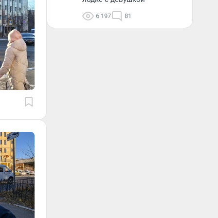
6 197
81