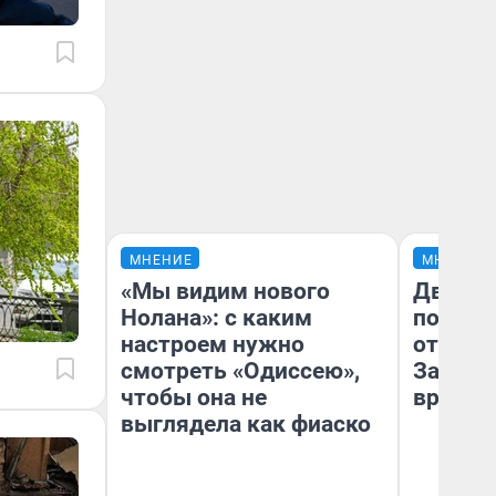
МНЕНИЕ
МНЕНИЕ
«Мы видим нового
Два ми
Нолана»: с каким
подъем
настроем нужно
от 100 
смотреть «Одиссею»,
Забайк
чтобы она не
врачей 
выглядела как фиаско