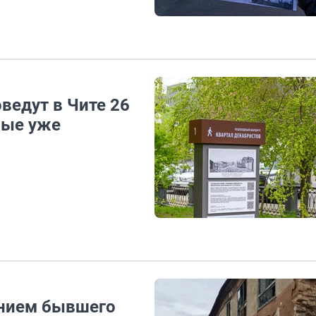
ведут в Чите 26
рые уже
анием бывшего