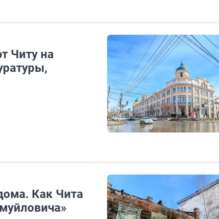
т Читу на
уратуры,
дома. Как Чита
Шмуйловича»