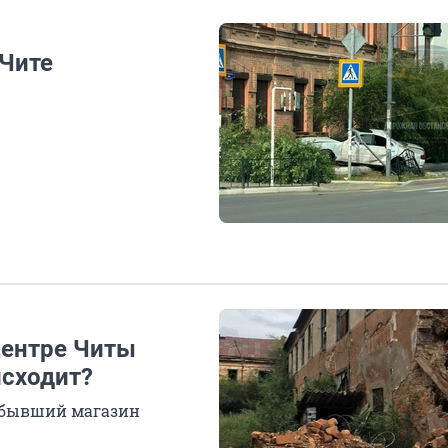
 Чите
центре Читы
исходит?
и бывший магазин