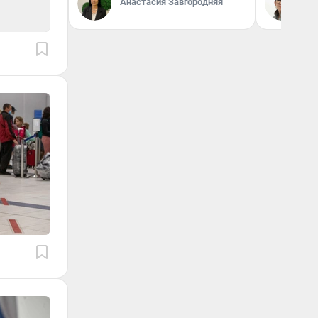
Анастасия Завгородняя
На