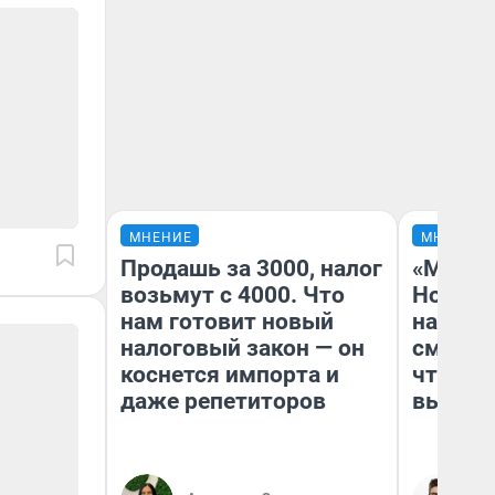
МНЕНИЕ
МНЕНИЕ
Продашь за 3000, налог
«Мы ви
возьмут с 4000. Что
Нолана
нам готовит новый
настро
налоговый закон — он
смотре
коснется импорта и
чтобы 
даже репетиторов
выгляд