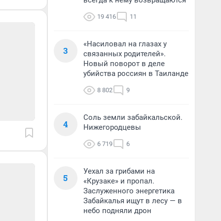
всегда к нему возвращаются
19 416
11
«Насиловал на глазах у
3
связанных родителей».
Новый поворот в деле
убийства россиян в Таиланде
8 802
9
Соль земли забайкальской.
4
Нижегородцевы
6 719
6
Уехал за грибами на
5
«Крузаке» и пропал.
Заслуженного энергетика
Забайкалья ищут в лесу — в
небо подняли дрон