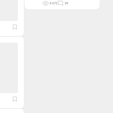
6 672
39