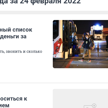
да за 24 февраля 2022
лный список
деньги за
ь, звонить и сколько
оситься к
ием