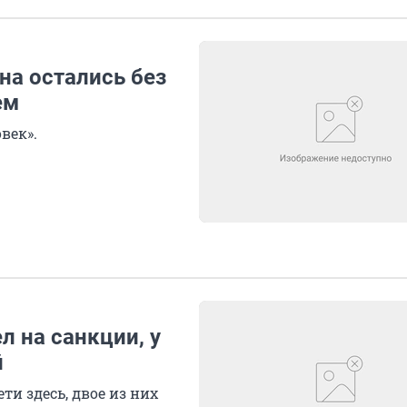
на остались без
ем
век».
л на санкции, у
й
ти здесь, двое из них