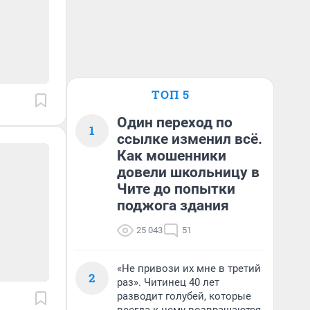
ТОП 5
Один переход по
1
ссылке изменил всё.
Как мошенники
довели школьницу в
Чите до попытки
поджога здания
25 043
51
«Не привози их мне в третий
2
раз». Читинец 40 лет
разводит голубей, которые