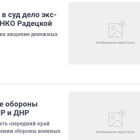
в суд дело экс-
 НКО Радецкой
 на хищение денежных
е обороны
НР и ДНР
ать «передний край
шении обороны военных