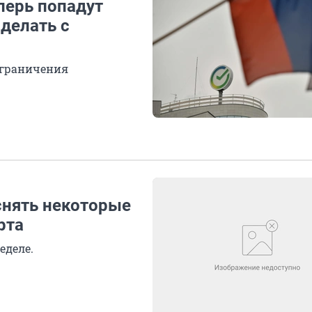
перь попадут
 делать с
ограничения
снять некоторые
рта
еделе.