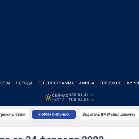
СТВА
ПОГОДА
ТЕЛЕПРОГРАММА
АФИША
ГОРОСКОП
КУРС
USD 81,41
СЕЙЧАС
+23°C
EUR 94,06
трижи улетели
Водитель BMW сбил девочку