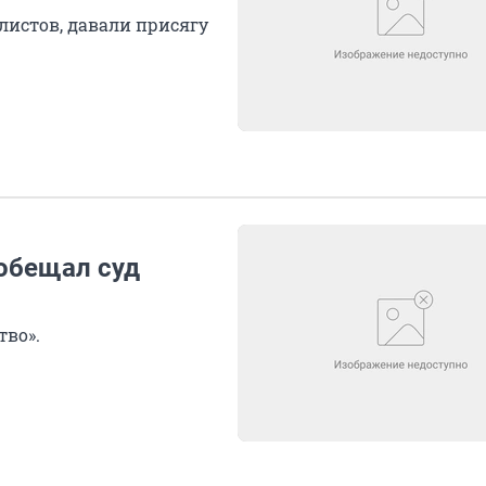
листов, давали присягу
обещал суд
тво».