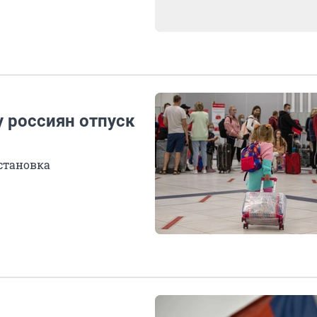
у россиян отпуск
бстановка