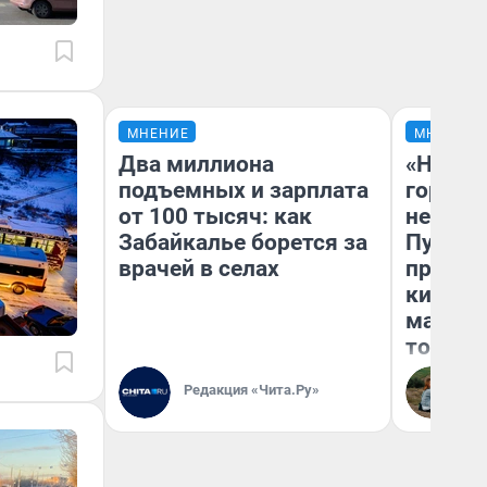
МНЕНИЕ
МНЕНИЕ
Два миллиона
«Нет н
подъемных и зарплата
городов
от 100 тысяч: как
недофи
Забайкалье борется за
Путеше
врачей в селах
проеха
киломе
машине
того
Редакция «Чита.Ру»
Ек