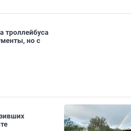
а троллейбуса
ументы, но с
озивших
ите