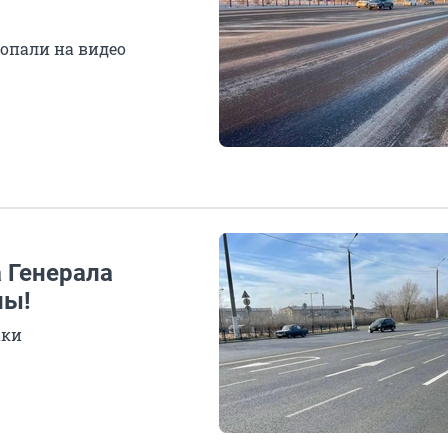
опали на видео
 Генерала
ны!
аки