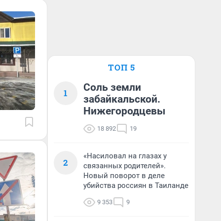
ТОП 5
Соль земли
1
забайкальской.
Нижегородцевы
18 892
19
«Насиловал на глазах у
2
связанных родителей».
Новый поворот в деле
убийства россиян в Таиланде
9 353
9