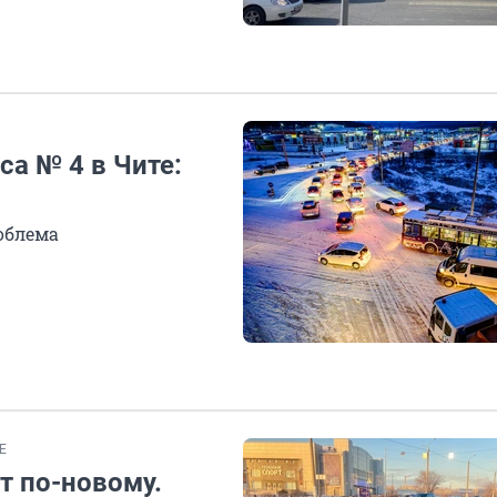
са № 4 в Чите:
облема
Е
т по-новому.