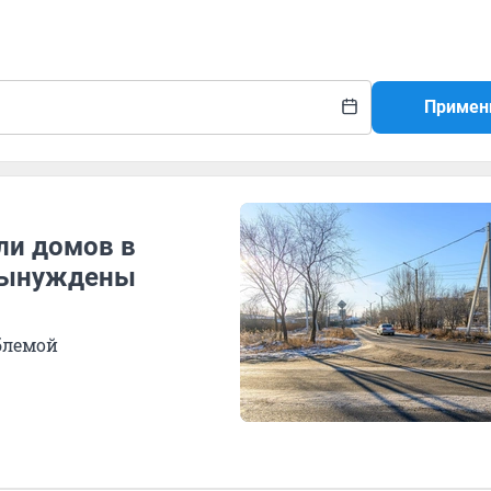
Примен
ли домов в
 вынуждены
блемой