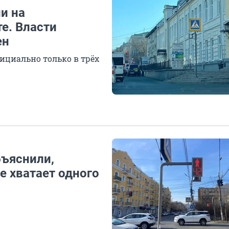
и на
е. Власти
ен
ициально только в трёх
бъяснили,
е хватает одного