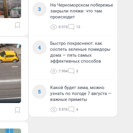
На Черноморском побережье
3
закрыли пляжи: что там
происходит
8 019
13
Быстро покраснеют: как
4
соспеть зеленые помидоры
дома — пять самых
эффективных способов
7 994
3
Какой будет зима, можно
5
узнать по погоде 7 августа —
важные приметы
5 876
4