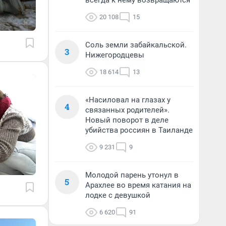
всегда к нему возвращаются
20 108
15
Соль земли забайкальской.
3
Нижегородцевы
18 614
13
«Насиловал на глазах у
4
связанных родителей».
Новый поворот в деле
убийства россиян в Таиланде
9 231
9
Молодой парень утонул в
5
Арахлее во время катания на
лодке с девушкой
6 620
91