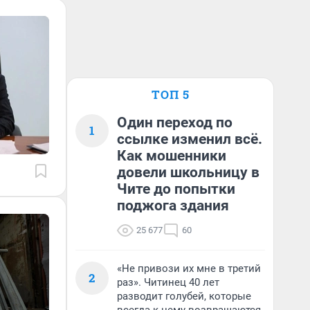
ТОП 5
Один переход по
1
ссылке изменил всё.
Как мошенники
довели школьницу в
Чите до попытки
поджога здания
25 677
60
«Не привози их мне в третий
2
раз». Читинец 40 лет
разводит голубей, которые