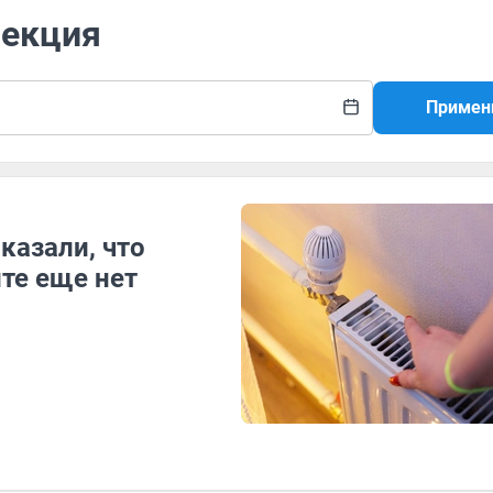
пекция
Примен
казали, что
ите еще нет