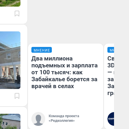
МНЕНИЕ
МНЕНИЕ
Два миллиона
Светящ
подъемных и зарплата
3D‑пам
от 100 тысяч: как
— как 
Забайкалье борется за
закрыт
врачей в селах
Забайк
гранто
Команда проекта
Ре
«Редколлегия»