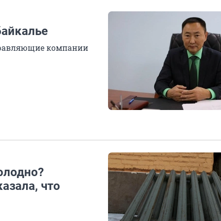
байкалье
управляющие компании
холодно?
азала, что