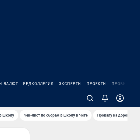
Ы ВАЛЮТ
РЕДКОЛЛЕГИЯ
ЭКСПЕРТЫ
ПРОЕКТЫ
ПРОБКИ
ИГ
 в школу
Чек-лист по сборам в школу в Чите
Провалу на дороге пол