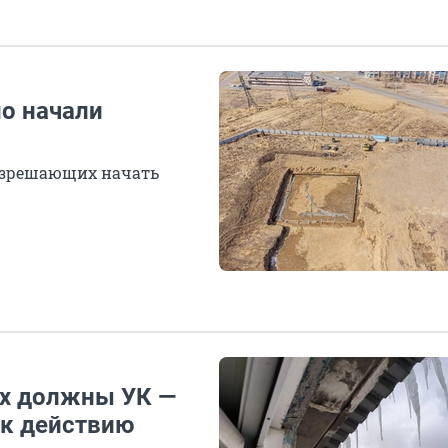
о начали
разрешающих начать
ах должны УК —
 к действию