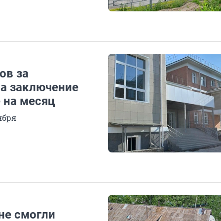
ов за
ла заключение
 на месяц
ября
не смогли